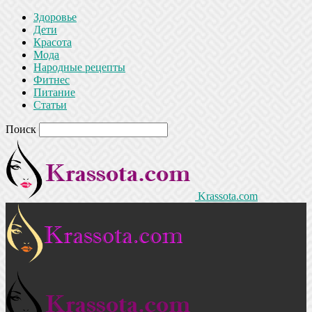
Здоровье
Дети
Красота
Мода
Народные рецепты
Фитнес
Питание
Статьи
Поиск
Krassota.com