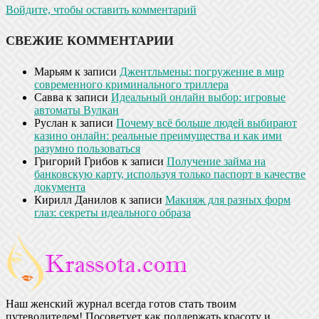
Войдите, чтобы оставить комментарий
СВЕЖИЕ КОММЕНТАРИИ
Марьям
к записи
Джентльмены: погружение в мир
современного криминального триллера
Савва
к записи
Идеальный онлайн выбор: игровые
автоматы Вулкан
Руслан
к записи
Почему всё больше людей выбирают
казино онлайн: реальные преимущества и как ими
разумно пользоваться
Григорий Грибов
к записи
Получение займа на
банковскую карту, используя только паспорт в качестве
документа
Кирилл Данилов
к записи
Макияж для разных форм
глаз: секреты идеального образа
Наш женский журнал всегда готов стать твоим
путеводителем! Посоветует как поддержать красоту и