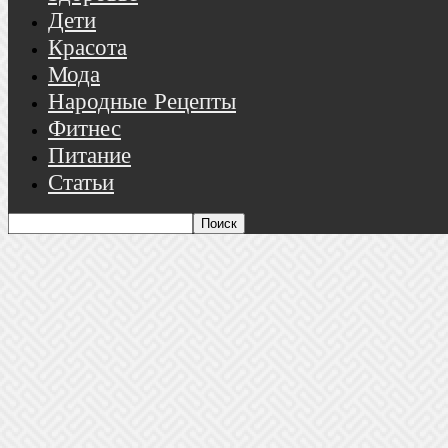
Дети
Красота
Мода
Народные Рецепты
Фитнес
Питание
Статьи