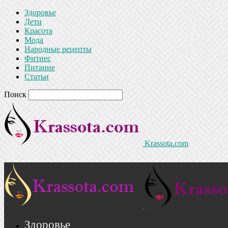
Здоровье
Дети
Красота
Мода
Народные рецепты
Фитнес
Питание
Статьи
Поиск
Krassota.com
Здоровье