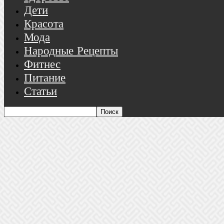
Дети
Красота
Мода
Народные Рецепты
Фитнес
Питание
Статьи