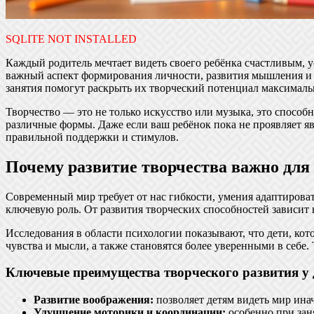
SQLITE NOT INSTALLED
Каждый родитель мечтает видеть своего ребёнка счастливым, у
важный аспект формирования личности, развития мышления и эм
занятия помогут раскрыть их творческий потенциал максималь
Творчество — это не только искусство или музыка, это способ
различные формы. Даже если ваш ребёнок пока не проявляет яв
правильной поддержки и стимулов.
Почему развитие творчества важно для
Современный мир требует от нас гибкости, умения адаптироват
ключевую роль. От развития творческих способностей зависит 
Исследования в области психологии показывают, что дети, ко
чувства и мысли, а также становятся более уверенными в себе.
Ключевые преимущества творческого развития у 
Развитие воображения:
позволяет детям видеть мир ина
Улучшение моторики и координации:
особенно при зан