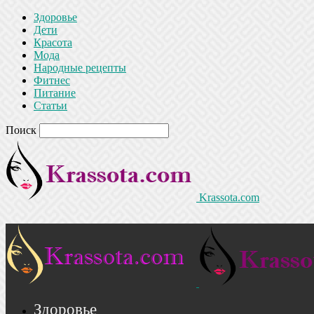
Здоровье
Дети
Красота
Мода
Народные рецепты
Фитнес
Питание
Статьи
Поиск
Krassota.com
Здоровье