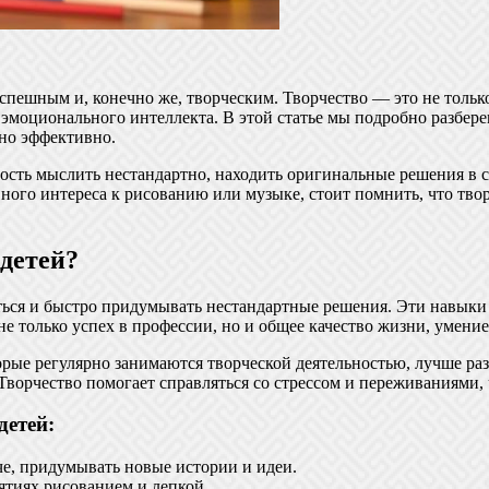
спешным и, конечно же, творческим. Творчество — это не только
оционального интеллекта. В этой статье мы подробно разберем,
но эффективно.
ность мыслить нестандартно, находить оригинальные решения в 
ного интереса к рисованию или музыке, стоит помнить, что тво
 детей?
ься и быстро придумывать нестандартные решения. Эти навыки з
не только успех в профессии, но и общее качество жизни, умени
торые регулярно занимаются творческой деятельностью, лучше р
 Творчество помогает справляться со стрессом и переживаниями,
детей:
че, придумывать новые истории и идеи.
ятиях рисованием и лепкой.