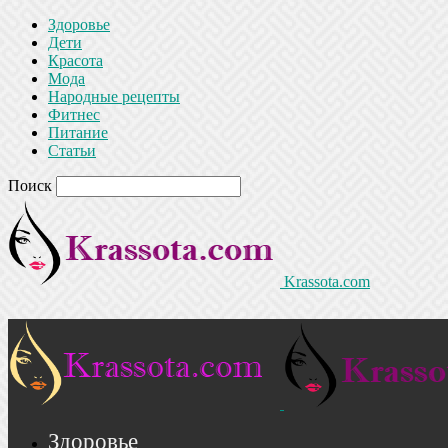
Здоровье
Дети
Красота
Мода
Народные рецепты
Фитнес
Питание
Статьи
Поиск
Krassota.com
Здоровье