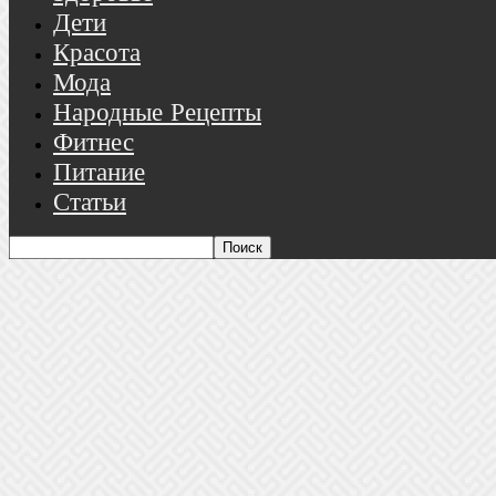
Дети
Красота
Мода
Народные Рецепты
Фитнес
Питание
Статьи