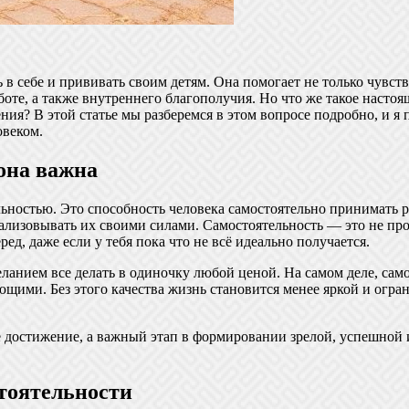
 в себе и прививать своим детям. Она помогает не только чувст
боте, а также внутреннего благополучия. Но что же такое настоящ
ния? В этой статье мы разберемся в этом вопросе подробно, и я
овеком.
она важна
льностью. Это способность человека самостоятельно принимать р
еализовывать их своими силами. Самостоятельность — это не про
ед, даже если у тебя пока что не всё идеально получается.
ланием все делать в одиночку любой ценой. На самом деле, сам
ими. Без этого качества жизнь становится менее яркой и огран
 достижение, а важный этап в формировании зрелой, успешной и 
тоятельности