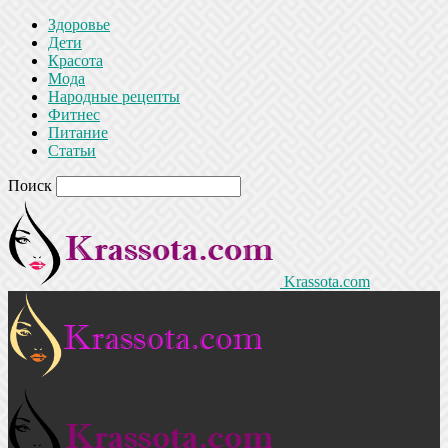
Здоровье
Дети
Красота
Мода
Народные рецепты
Фитнес
Питание
Статьи
Поиск
Krassota.com