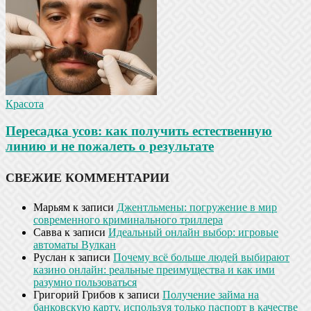
Красота
Пересадка усов: как получить естественную
линию и не пожалеть о результате
СВЕЖИЕ КОММЕНТАРИИ
Марьям
к записи
Джентльмены: погружение в мир
современного криминального триллера
Савва
к записи
Идеальный онлайн выбор: игровые
автоматы Вулкан
Руслан
к записи
Почему всё больше людей выбирают
казино онлайн: реальные преимущества и как ими
разумно пользоваться
Григорий Грибов
к записи
Получение займа на
банковскую карту, используя только паспорт в качестве