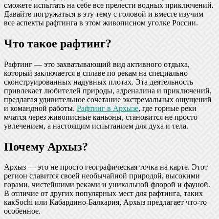
сможете испытать на себе все прелести водных приключений.
Давайте погружаться в эту тему с головой и вместе изучим
все аспекты рафтинга в этом живописном уголке России.
Что такое рафтинг?
Рафтинг — это захватывающий вид активного отдыха,
который заключается в сплаве по рекам на специально
сконструированных надувных плотах. Эта деятельность
привлекает любителей природы, адреналина и приключений,
предлагая удивительное сочетание экстремальных ощущений
и командной работы.
Рафтинг в Архызе
, где горные реки
мчатся через живописные каньоны, становится не просто
увлечением, а настоящим испытанием для духа и тела.
Почему Архыз?
Архыз — это не просто географическая точка на карте. Этот
регион славится своей необычайной природой, высокими
горами, чистейшими реками и уникальной флорой и фауной.
В отличие от других популярных мест для рафтинга, таких
какSochi или Кабардино-Балкария, Архыз предлагает что-то
особенное.