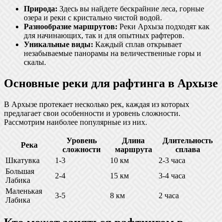
Природа:
Здесь вы найдете бескрайние леса, горные
озера и реки с кристально чистой водой.
Разнообразие маршрутов:
Реки Архыза подходят как
для начинающих, так и для опытных рафтеров.
Уникальные виды:
Каждый сплав открывает
незабываемые панорамы на величественные горы и
скалы.
Основные реки для рафтинга в Архызе
В Архызе протекает несколько рек, каждая из которых
предлагает свои особенности и уровень сложности.
Рассмотрим наиболее популярные из них.
Уровень
Длина
Длительность
Река
сложности
маршрута
сплава
Шкатувка
1-3
10 км
2-3 часа
Большая
2-4
15 км
3-4 часа
Лабика
Маленькая
3-5
8 км
2 часа
Лабика