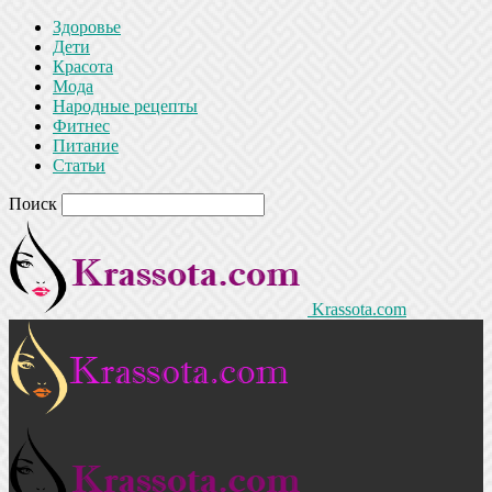
Здоровье
Дети
Красота
Мода
Народные рецепты
Фитнес
Питание
Статьи
Поиск
Krassota.com