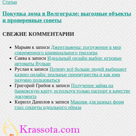
Статьи
Покупка дома в Волгограде: выгодные объекты
и проверенные советы
СВЕЖИЕ КОММЕНТАРИИ
Марьям
к записи
Джентльмены: погружение в мир
современного криминального триллера
Савва
к записи
Идеальный онлайн выбор: игровые
автоматы Вулкан
Руслан
к записи
Почему всё больше людей выбирают
казино онлайн: реальные преимущества и как ими
разумно пользоваться
Григорий Грибов
к записи
Получение займа на
банковскую карту, используя только паспорт в качестве
документа
Кирилл Данилов
к записи
Макияж для разных форм
глаз: секреты идеального образа