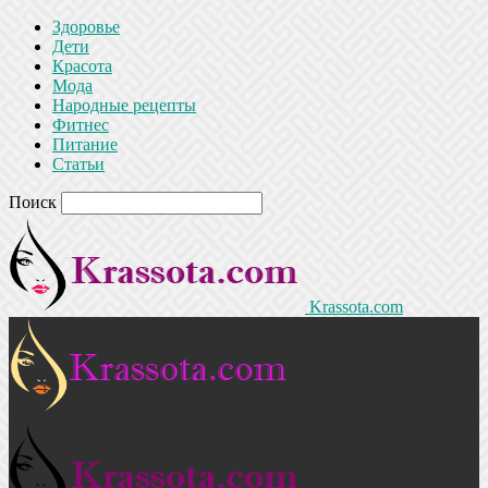
Здоровье
Дети
Красота
Мода
Народные рецепты
Фитнес
Питание
Статьи
Поиск
Krassota.com