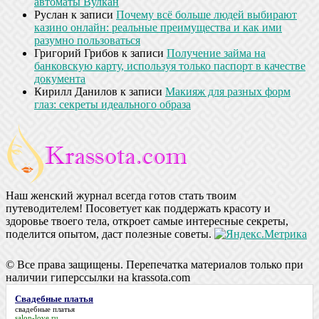
автоматы Вулкан
Руслан
к записи
Почему всё больше людей выбирают
казино онлайн: реальные преимущества и как ими
разумно пользоваться
Григорий Грибов
к записи
Получение займа на
банковскую карту, используя только паспорт в качестве
документа
Кирилл Данилов
к записи
Макияж для разных форм
глаз: секреты идеального образа
Наш женский журнал всегда готов стать твоим
путеводителем! Посоветует как поддержать красоту и
здоровье твоего тела, откроет самые интересные секреты,
поделится опытом, даст полезные советы.
© Все права защищены. Перепечатка материалов только при
наличии гиперссылки на krassota.com
Свадебные платья
свадебные платья
salon-love.ru