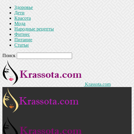
Здоровье
Дети
Красота
Мода
Народные рецепты
Фитнес
Питание
Статьи
Поиск
Krassota.com