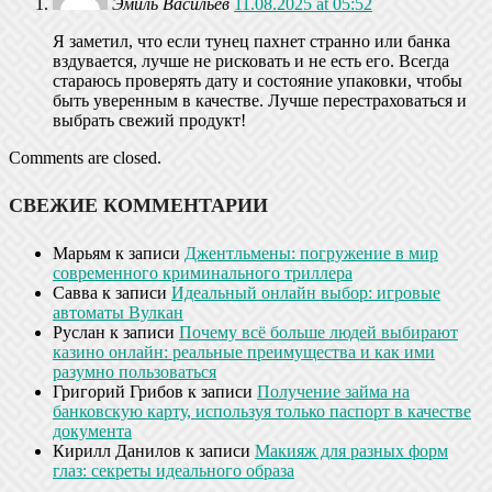
Эмиль Васильев
11.08.2025 at 05:52
Я заметил, что если тунец пахнет странно или банка
вздувается, лучше не рисковать и не есть его. Всегда
стараюсь проверять дату и состояние упаковки, чтобы
быть уверенным в качестве. Лучше перестраховаться и
выбрать свежий продукт!
Comments are closed.
СВЕЖИЕ КОММЕНТАРИИ
Марьям
к записи
Джентльмены: погружение в мир
современного криминального триллера
Савва
к записи
Идеальный онлайн выбор: игровые
автоматы Вулкан
Руслан
к записи
Почему всё больше людей выбирают
казино онлайн: реальные преимущества и как ими
разумно пользоваться
Григорий Грибов
к записи
Получение займа на
банковскую карту, используя только паспорт в качестве
документа
Кирилл Данилов
к записи
Макияж для разных форм
глаз: секреты идеального образа