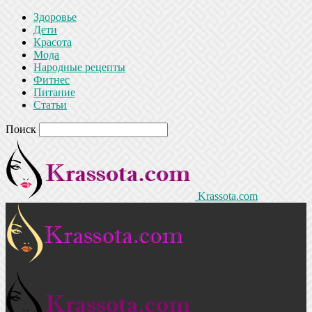
Здоровье
Дети
Красота
Мода
Народные рецепты
Фитнес
Питание
Статьи
Поиск
Krassota.com