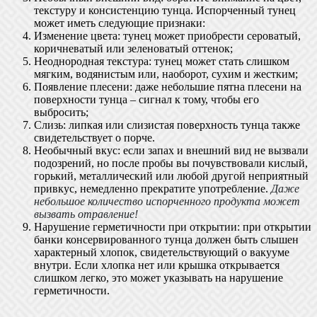
текстуру и консистенцию тунца. Испорченный тунец
может иметь следующие признаки:
Изменение цвета: тунец может приобрести сероватый,
коричневатый или зеленоватый оттенок;
Неоднородная текстура: тунец может стать слишком
мягким, водянистым или, наоборот, сухим и жестким;
Появление плесени: даже небольшие пятна плесени на
поверхности тунца – сигнал к тому, чтобы его
выбросить;
Слизь: липкая или слизистая поверхность тунца также
свидетельствует о порче.
Необычный вкус: если запах и внешний вид не вызвали
подозрений, но после пробы вы почувствовали кислый,
горький, металлический или любой другой неприятный
привкус, немедленно прекратите употребление.
Даже
небольшое количество испорченного продукта может
вызвать отравление!
Нарушение герметичности при открытии: при открытии
банки консервированного тунца должен быть слышен
характерный хлопок, свидетельствующий о вакууме
внутри. Если хлопка нет или крышка открывается
слишком легко, это может указывать на нарушение
герметичности.