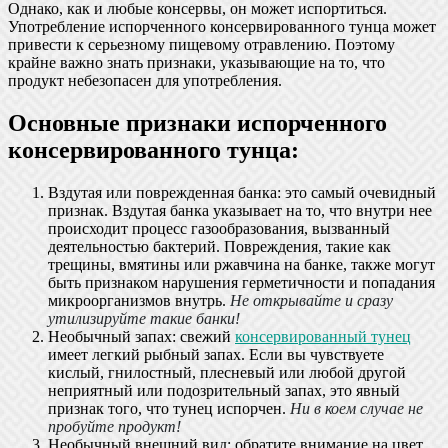
Однако, как и любые консервы, он может испортиться.
Употребление испорченного консервированного тунца может
привести к серьезному пищевому отравлению. Поэтому
крайне важно знать признаки, указывающие на то, что
продукт небезопасен для употребления.
Основные признаки испорченного
консервированного тунца:
Вздутая или поврежденная банка: это самый очевидный
признак. Вздутая банка указывает на то, что внутри нее
происходит процесс газообразования, вызванный
деятельностью бактерий. Повреждения, такие как
трещины, вмятины или ржавчина на банке, также могут
быть признаком нарушения герметичности и попадания
микроорганизмов внутрь.
Не открывайте и сразу
утилизируйте такие банки!
Необычный запах: свежий
консервированный тунец
имеет легкий рыбный запах. Если вы чувствуете
кислый, гнилостный, плесневый или любой другой
неприятный или подозрительный запах, это явный
признак того, что тунец испорчен.
Ни в коем случае не
пробуйте продукт!
Необычный внешний вид: обратите внимание на цвет,