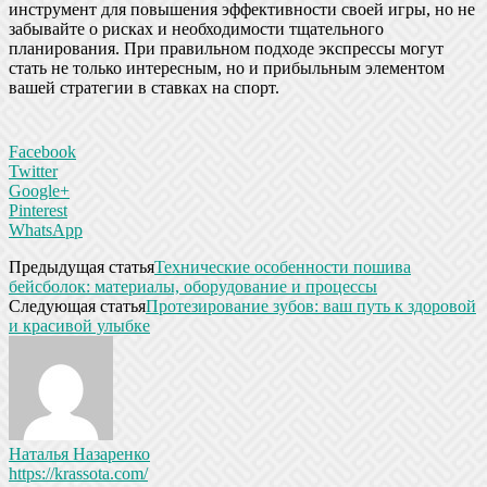
инструмент для повышения эффективности своей игры, но не
забывайте о рисках и необходимости тщательного
планирования. При правильном подходе экспрессы могут
стать не только интересным, но и прибыльным элементом
вашей стратегии в ставках на спорт.
Facebook
Twitter
Google+
Pinterest
WhatsApp
Предыдущая статья
Технические особенности пошива
бейсболок: материалы, оборудование и процессы
Следующая статья
Протезирование зубов: ваш путь к здоровой
и красивой улыбке
Наталья Назаренко
https://krassota.com/