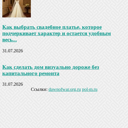
Как выбрать свадебное платье, которое
подчеркивает характер и остается удобным
весь...
31.07.2026
Как сделать дом визуально дороже без
капитального ремонта
31.07.2026
Ссылки:
dawnofwar.org.ru
pol-m.ru