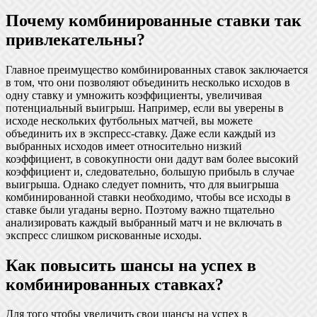
Почему комбинированные ставки так
привлекательны?
Главное преимущество комбинированных ставок заключается
в том, что они позволяют объединить несколько исходов в
одну ставку и умножить коэффициенты, увеличивая
потенциальный выигрыш. Например, если вы уверены в
исходе нескольких футбольных матчей, вы можете
объединить их в экспресс-ставку. Даже если каждый из
выбранных исходов имеет относительно низкий
коэффициент, в совокупности они дадут вам более высокий
коэффициент и, следовательно, большую прибыль в случае
выигрыша. Однако следует помнить, что для выигрыша
комбинированной ставки необходимо, чтобы все исходы в
ставке были угаданы верно. Поэтому важно тщательно
анализировать каждый выбранный матч и не включать в
экспресс слишком рискованные исходы.
Как повысить шансы на успех в
комбинированных ставках?
Для того чтобы увеличить свои шансы на успех в