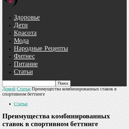
Здоровье
Дети
Красота
Мода
Народные Рецепты
Фитнес
Питание
Статьи
Домой
Статьи
Преимущества комбинированных ставок в
спортивном беттинге
Статьи
Преимущества комбинированных
ставок в спортивном беттинге