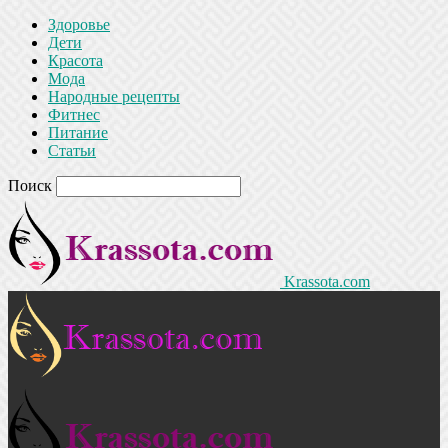
Здоровье
Дети
Красота
Мода
Народные рецепты
Фитнес
Питание
Статьи
Поиск
Krassota.com