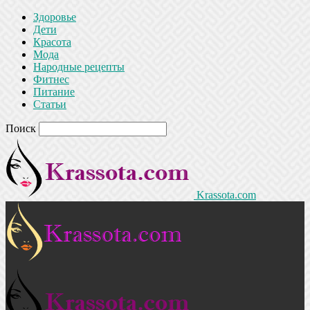
Здоровье
Дети
Красота
Мода
Народные рецепты
Фитнес
Питание
Статьи
Поиск
Krassota.com