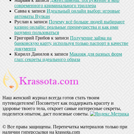
Марьям
к записи
Джентльмены: погружение в мир
современного криминального триллера
Савва
к записи
Идеальный онлайн выбор: игровые
автоматы Вулкан
Руслан
к записи
Почему всё больше людей выбирают
казино онлайн: реальные преимущества и как ими
разумно пользоваться
Григорий Грибов
к записи
Получение займа на
банковскую карту, используя только паспорт в качестве
документа
Кирилл Данилов
к записи
Макияж для разных форм
глаз: секреты идеального образа
Наш женский журнал всегда готов стать твоим
путеводителем! Посоветует как поддержать красоту и
здоровье твоего тела, откроет самые интересные секреты,
поделится опытом, даст полезные советы.
© Все права защищены. Перепечатка материалов только при
наличии гиперссылки на krassota.com