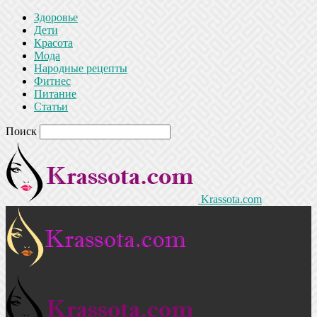
Здоровье
Дети
Красота
Мода
Народные рецепты
Фитнес
Питание
Статьи
Поиск
Krassota.com