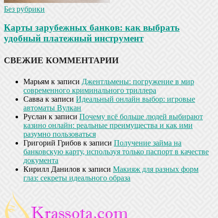
Без рубрики
Карты зарубежных банков: как выбрать
удобный платежный инструмент
СВЕЖИЕ КОММЕНТАРИИ
Марьям
к записи
Джентльмены: погружение в мир
современного криминального триллера
Савва
к записи
Идеальный онлайн выбор: игровые
автоматы Вулкан
Руслан
к записи
Почему всё больше людей выбирают
казино онлайн: реальные преимущества и как ими
разумно пользоваться
Григорий Грибов
к записи
Получение займа на
банковскую карту, используя только паспорт в качестве
документа
Кирилл Данилов
к записи
Макияж для разных форм
глаз: секреты идеального образа