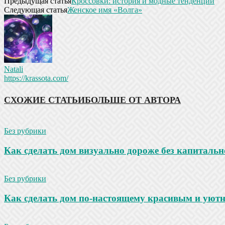
Предыдущая статья
Кроссовки: история и модные тенденции
Следующая статья
Женское имя «Волга»
Natali
https://krassota.com/
СХОЖИЕ СТАТЬИ
БОЛЬШЕ ОТ АВТОРА
Без рубрики
Как сделать дом визуально дороже без капитальн
Без рубрики
Как сделать дом по-настоящему красивым и уют