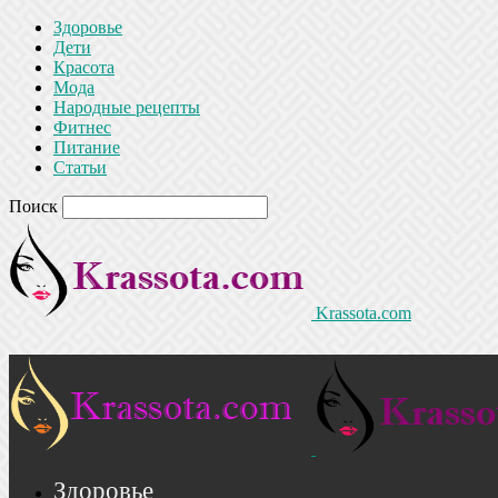
Здоровье
Дети
Красота
Мода
Народные рецепты
Фитнес
Питание
Статьи
Поиск
Krassota.com
Здоровье