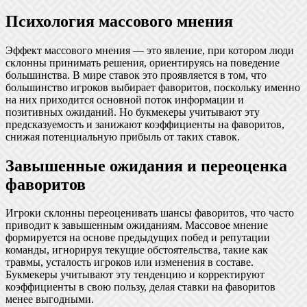
Психология массового мнения
Эффект массового мнения — это явление, при котором люди
склонны принимать решения, ориентируясь на поведение
большинства. В мире ставок это проявляется в том, что
большинство игроков выбирает фаворитов, поскольку именно
на них приходится основной поток информации и
позитивных ожиданий. Но букмекеры учитывают эту
предсказуемость и занижают коэффициенты на фаворитов,
снижая потенциальную прибыль от таких ставок.
Завышенные ожидания и переоценка
фаворитов
Игроки склонны переоценивать шансы фаворитов, что часто
приводит к завышенным ожиданиям. Массовое мнение
формируется на основе предыдущих побед и репутации
команды, игнорируя текущие обстоятельства, такие как
травмы, усталость игроков или изменения в составе.
Букмекеры учитывают эту тенденцию и корректируют
коэффициенты в свою пользу, делая ставки на фаворитов
менее выгодными.