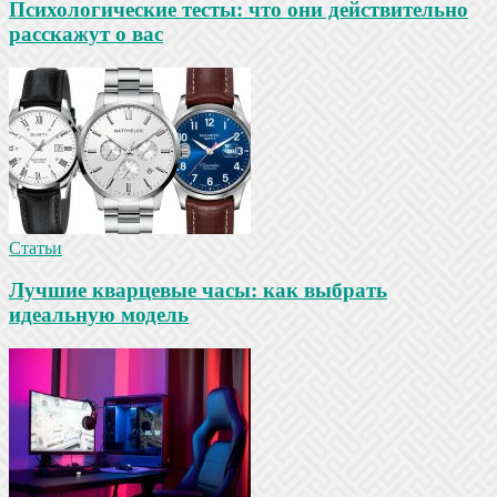
Психологические тесты: что они действительно
расскажут о вас
Статьи
Лучшие кварцевые часы: как выбрать
идеальную модель