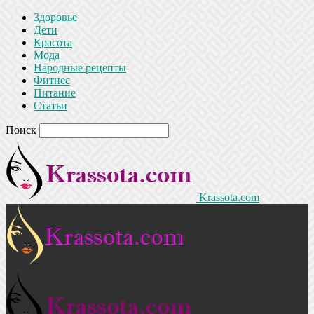
Здоровье
Дети
Красота
Мода
Народные рецепты
Фитнес
Питание
Статьи
Поиск
Krassota.com