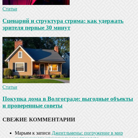
Статьи
Сценарий и структура стрима: как удержать
зрителя первые 30 минут
Статьи
Покупка дома в Волгограде: выгодные объекты
и проверенные советы
СВЕЖИЕ КОММЕНТАРИИ
Марьям
к записи
Джентльмены: погружение в мир