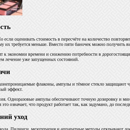
сть
о если оценивать стоимость в пересчёте на количество повторя
у их требуется меньше. Вместо пяти баночек можно получить в
ят к экономии времени и снижению потребности в дорогостоящи
чем лечение уже запущенных состояний.
ачи
онепроницаемые флаконы, ампулы и тёмное стекло защищают чу
ный эффект.
ния. Одноразовые ампулы обеспечивают точную дозировку и ми
это означает, что продукт работает так, как задумано, до после
ний уход
ода. Пилинги, мезотерапия и аппаратные методы открывают до