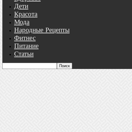
Дети
Красота
Мода
Народные Рецепты
Фитнес
Питание
Статьи