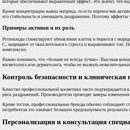
которые обеспечивают выраженный эффект. Это значит, что вид
Кроме концентрации важна матрица, то есть переносчик актив
его стабильность и уменьшить раздражение. Поэтому эффекты
Примеры активов и их роль
Ретиноиды стимулируют обновление клеток и борются с морщи
С, защищают от окислительного стресса и выравнивают тон. П
комплексно.
Важно понимать, что «больше не всегда лучше». Высокая конце
косметолога или дерматолога, чтобы не вызвать нежелательных
Контроль безопасности и клиническая 
Качество профессиональной косметики часто подтверждается к
риск раздражений. Производители проводят замеры изменения 
Кроме тестов, профессиональные бренды обычно соблюдают стро
потребителя это означает большую предсказуемость результат
Персонализация и консультация специ