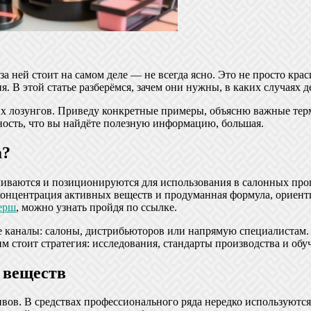
а ней стоит на самом деле — не всегда ясно. Это не просто кра
я. В этой статье разберёмся, зачем они нужны, в каких случаях 
ных лозунгов. Приведу конкретные примеры, объясню важные тер
ность, что вы найдёте полезную информацию, большая.
а?
ливаются и позиционируются для использования в салонных проц
 концентрация активных веществ и продуманная формула, ориен
ерш
, можно узнать пройдя по ссылке.
каналы: салоны, дистрибьюторов или напрямую специалистам. Эт
м стоит стратегия: исследования, стандарты производства и обу
 веществ
ов. В средствах профессионального ряда нередко используются 