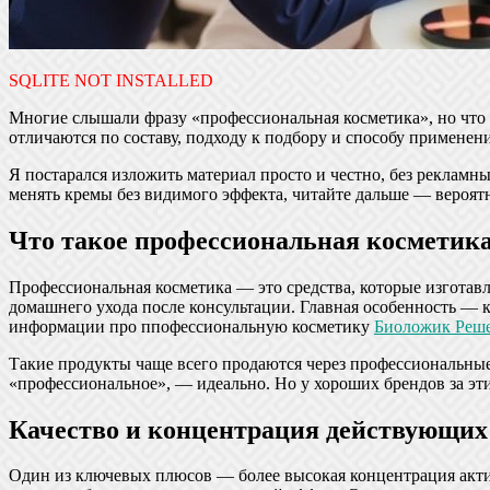
SQLITE NOT INSTALLED
Многие слышали фразу «профессиональная косметика», но что з
отличаются по составу, подходу к подбору и способу применени
Я постарался изложить материал просто и честно, без реклам
менять кремы без видимого эффекта, читайте дальше — вероят
Что такое профессиональная косметик
Профессиональная косметика — это средства, которые изготав
домашнего ухода после консультации. Главная особенность —
информации про ппофессиональную косметику
Биоложик Реш
Такие продукты чаще всего продаются через профессиональные 
«профессиональное», — идеально. Но у хороших брендов за эти
Качество и концентрация действующих
Один из ключевых плюсов — более высокая концентрация актив