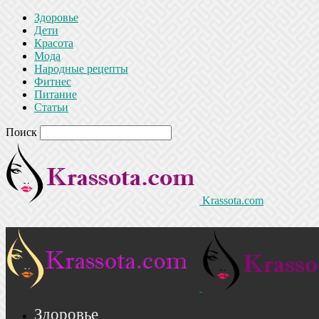
Здоровье
Дети
Красота
Мода
Народные рецепты
Фитнес
Питание
Статьи
Поиск
Krassota.com
Здоровье