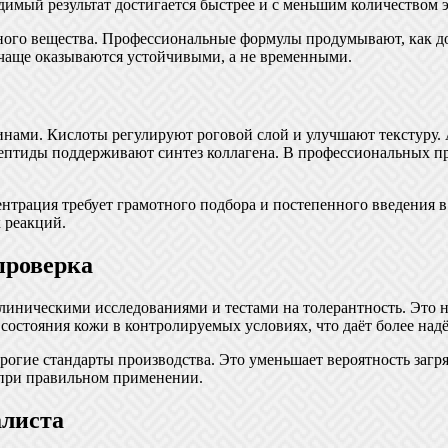
имый результат достигается быстрее и с меньшим количеством э
ного вещества. Профессиональные формулы продумывают, как до
 чаще оказываются устойчивыми, а не временными.
нами. Кислоты регулируют роговой слой и улучшают текстуру. 
ептиды поддерживают синтез коллагена. В профессиональных пр
нтрация требует грамотного подбора и постепенного введения в
 реакций.
проверка
линическими исследованиями и тестами на толерантность. Это н
состояния кожи в контролируемых условиях, что даёт более над
гие стандарты производства. Это уменьшает вероятность загряз
а при правильном применении.
алиста