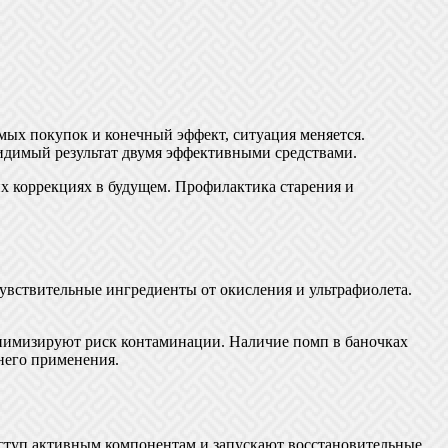
емых покупок и конечный эффект, ситуация меняется.
идимый результат двумя эффективными средствами.
х коррекциях в будущем. Профилактика старения и
вствительные ингредиенты от окисления и ультрафиолета.
нимизируют риск контаминации. Наличие помп в баночках
днего применения.
ступ активным компонентам и запускают восстановительные