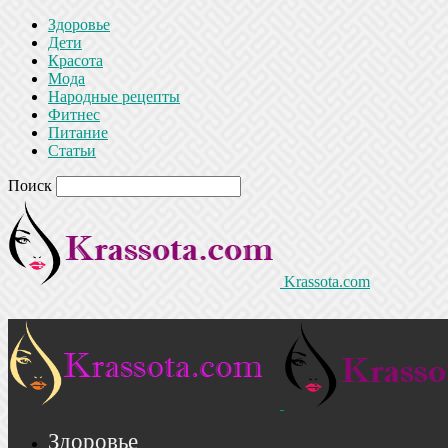
Здоровье
Дети
Красота
Мода
Народные рецепты
Фитнес
Питание
Статьи
Поиск
Krassota.com
Здоровье