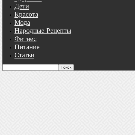
Дети
Красота
Мода
Народные Рецепты
Фитнес
Питание
Статьи