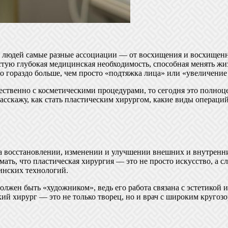
х людей самые разные ассоциации — от восхищения и восхищенны
стую глубокая медицинская необходимость, способная менять жи
это гораздо больше, чем просто «подтяжка лица» или «увеличение
ственно с косметическими процедурами, то сегодня это полноце
расскажу, как стать пластическим хирургом, какие виды операц
а восстановлении, изменении и улучшении внешних и внутренних
ть, что пластическая хирургия — это не просто искусство, а сл
инских технологий.
лжен быть «художником», ведь его работа связана с эстетикой и
ий хирург — это не только творец, но и врач с широким кругоз