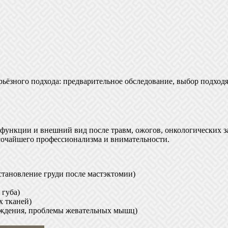
рьёзного подхода: предварительное обследование, выбор подход
функции и внешний вид после травм, ожогов, онкологических з
ысочайшего профессионализма и внимательности.
становление груди после мастэктомии)
 губа)
х тканей)
еждения, проблемы жевательных мышц)