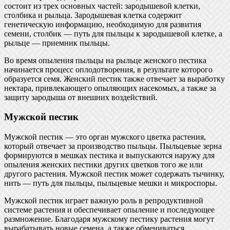
состоит из трех основных частей: зародышевой клетки,
столбика и рыльца. Зародышевая клетка содержит
генетическую информацию, необходимую для развития
семени, столбик — путь для пыльцы к зародышевой клетке, а
рыльце — приемник пыльцы.
Во время опыления пыльцы на рыльце женского пестика
начинается процесс оплодотворения, в результате которого
образуется семя. Женский пестик также отвечает за выработку
нектара, привлекающего опыляющих насекомых, а также за
защиту зародыша от внешних воздействий.
Мужской пестик
Мужской пестик — это орган мужского цветка растения,
который отвечает за производство пыльцы. Пыльцевые зерна
формируются в мешках пестика и выпускаются наружу для
опыления женских пестики других цветков того же или
другого растения. Мужской пестик может содержать тычинку,
нить — путь для пыльцы, пыльцевые мешки и микроспоры.
Мужской пестик играет важную роль в репродуктивной
системе растения и обеспечивает опыление и последующее
размножение. Благодаря мужскому пестику растения могут
вырабатывать новые семена, а также обмениваться