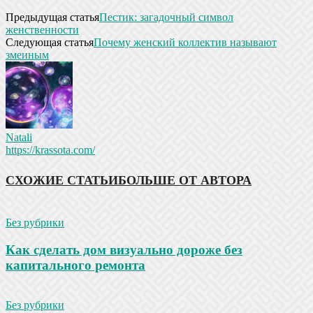
Предыдущая статья
Пестик: загадочный символ
женственности
Следующая статья
Почему женский коллектив называют
змеиным
Natali
https://krassota.com/
СХОЖИЕ СТАТЬИ
БОЛЬШЕ ОТ АВТОРА
Без рубрики
Как сделать дом визуально дороже без
капитального ремонта
Без рубрики