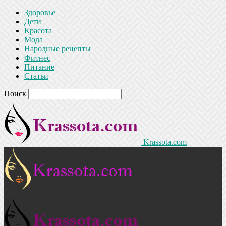
Здоровье
Дети
Красота
Мода
Народные рецепты
Фитнес
Питание
Статьи
Поиск
Krassota.com