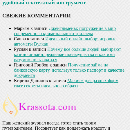
удобный платежный инструмент
СВЕЖИЕ КОММЕНТАРИИ
Марьям
к записи
Джентльмены: погружение в мир
современного криминального триллера
Савва
к записи
Идеальный онлайн выбор: игровые
автоматы Вулкан
Руслан
к записи
Почему всё больше людей выбирают
казино онлайн: реальные преимущества и как ими
разумно пользоваться
Григорий Грибов
к записи
Получение займа на
банковскую карту, используя только паспорт в качестве
документа
Кирилл Данилов
к записи
Макияж для разных форм
глаз: секреты идеального образа
Наш женский журнал всегда готов стать твоим
путеводителем! Посоветует как поддержать красоту и