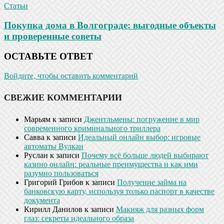
Статьи
Покупка дома в Волгограде: выгодные объекты
и проверенные советы
ОСТАВЬТЕ ОТВЕТ
Войдите, чтобы оставить комментарий
СВЕЖИЕ КОММЕНТАРИИ
Марьям
к записи
Джентльмены: погружение в мир
современного криминального триллера
Савва
к записи
Идеальный онлайн выбор: игровые
автоматы Вулкан
Руслан
к записи
Почему всё больше людей выбирают
казино онлайн: реальные преимущества и как ими
разумно пользоваться
Григорий Грибов
к записи
Получение займа на
банковскую карту, используя только паспорт в качестве
документа
Кирилл Данилов
к записи
Макияж для разных форм
глаз: секреты идеального образа