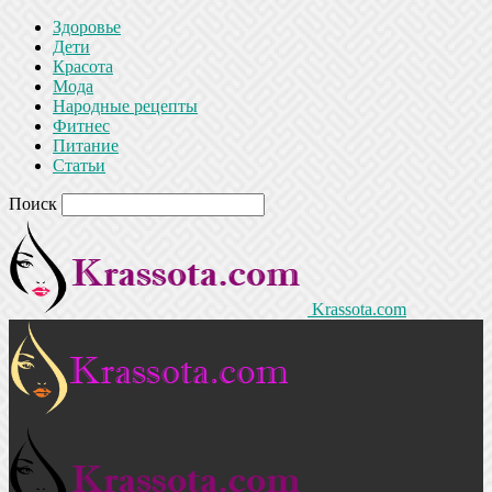
Здоровье
Дети
Красота
Мода
Народные рецепты
Фитнес
Питание
Статьи
Поиск
Krassota.com