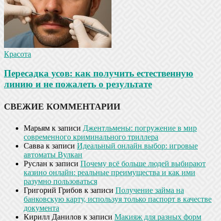
Красота
Пересадка усов: как получить естественную
линию и не пожалеть о результате
СВЕЖИЕ КОММЕНТАРИИ
Марьям
к записи
Джентльмены: погружение в мир
современного криминального триллера
Савва
к записи
Идеальный онлайн выбор: игровые
автоматы Вулкан
Руслан
к записи
Почему всё больше людей выбирают
казино онлайн: реальные преимущества и как ими
разумно пользоваться
Григорий Грибов
к записи
Получение займа на
банковскую карту, используя только паспорт в качестве
документа
Кирилл Данилов
к записи
Макияж для разных форм