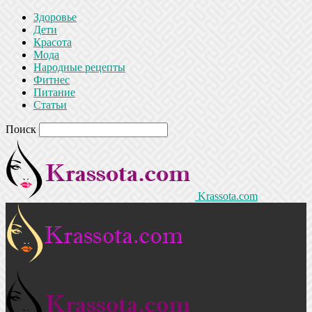
Здоровье
Дети
Красота
Мода
Народные рецепты
Фитнес
Питание
Статьи
Поиск
Krassota.com