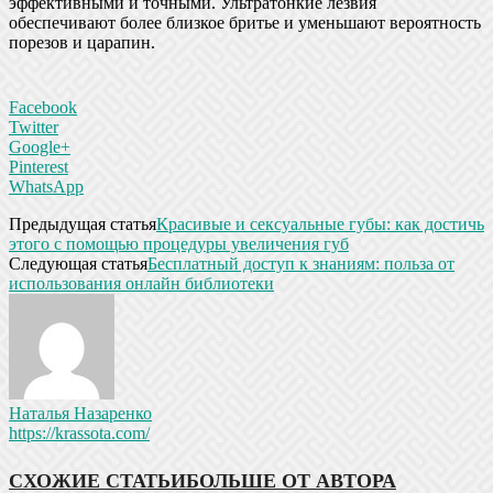
эффективными и точными. Ультратонкие лезвия
обеспечивают более близкое бритье и уменьшают вероятность
порезов и царапин.
Facebook
Twitter
Google+
Pinterest
WhatsApp
Предыдущая статья
Красивые и сексуальные губы: как достичь
этого с помощью процедуры увеличения губ
Следующая статья
Бесплатный доступ к знаниям: польза от
использования онлайн библиотеки
Наталья Назаренко
https://krassota.com/
СХОЖИЕ СТАТЬИ
БОЛЬШЕ ОТ АВТОРА