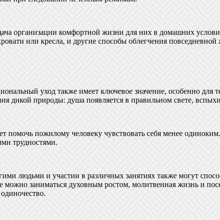
адача организации комфортной жизни для них в домашних услови
ровати или кресла, и другие способы облегчения повседневной 
иональный уход также имеет ключевое значение, особенно для т
ия дикой природы: душа появляется в правильном свете, вспыхи
т помочь пожилому человеку чувствовать себя менее одиноким. Го
ыми трудностями.
угими людьми и участии в различных занятиях также могут спо
где можно заниматься духовным ростом, молитвенная жизнь и п
 одиночество.