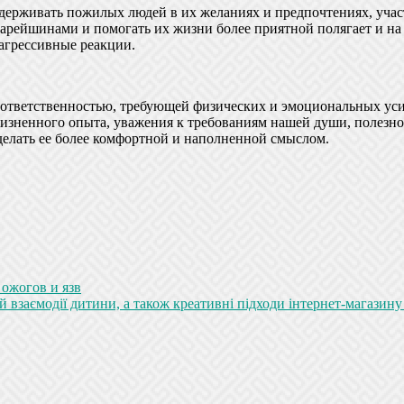
рживать пожилых людей в их желаниях и предпочтениях, участв
арейшинами и помогать их жизни более приятной полягает и на
агрессивные реакции.
й ответственностью, требующей физических и эмоциональных ус
жизненного опыта, уважения к требованиям нашей души, полезн
сделать ее более комфортной и наполненной смыслом.
 ожогов и язв
ній взаємодії дитини, а також креативні підходи інтернет-магаз