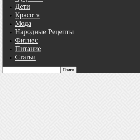
Дети
Красота
Мода
Народные Рецепты
Фитнес
Питание
Статьи