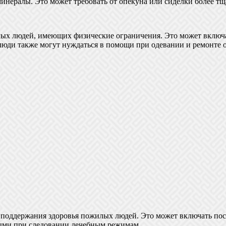
минералы. Это может требовать от опекуна или сиделки более т
лых людей, имеющих физические ограничения. Это может включа
 люди также могут нуждаться в помощи при одевании и ремонте 
поддержания здоровья пожилых людей. Это может включать посещ
ыми при следовании лечебным режимам.