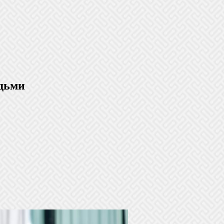
юдьми