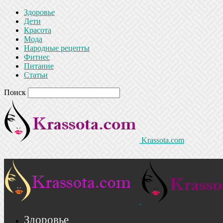
Здоровье
Дети
Красота
Мода
Народные рецепты
Фитнес
Питание
Статьи
Поиск
Krassota.com
Здоровье