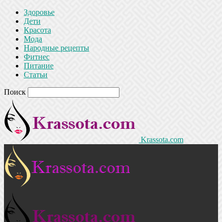
Здоровье
Дети
Красота
Мода
Народные рецепты
Фитнес
Питание
Статьи
Поиск
Krassota.com