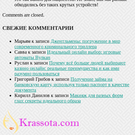
обходились без таких крутых устройств!
Comments are closed.
СВЕЖИЕ КОММЕНТАРИИ
Марьям
к записи
Джентльмены: погружение в мир
современного криминального триллера
Савва
к записи
Идеальный онлайн выбор: игровые
автоматы Вулкан
Руслан
к записи
Почему всё больше людей выбирают
казино онлайн: реальные преимущества и как ими
разумно пользоваться
Григорий Грибов
к записи
Получение займа на
банковскую карту, используя только паспорт в качестве
документа
Кирилл Данилов
к записи
Макияж для разных форм
глаз: секреты идеального образа