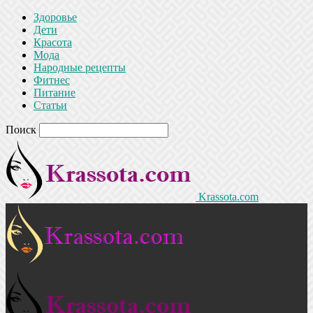
Здоровье
Дети
Красота
Мода
Народные рецепты
Фитнес
Питание
Статьи
Поиск
Krassota.com