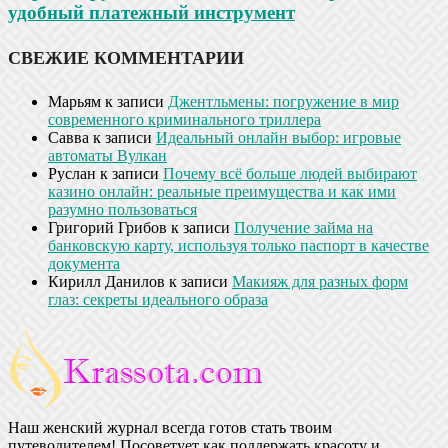
удобный платежный инструмент
СВЕЖИЕ КОММЕНТАРИИ
Марьям
к записи
Джентльмены: погружение в мир
современного криминального триллера
Савва
к записи
Идеальный онлайн выбор: игровые
автоматы Вулкан
Руслан
к записи
Почему всё больше людей выбирают
казино онлайн: реальные преимущества и как ими
разумно пользоваться
Григорий Грибов
к записи
Получение займа на
банковскую карту, используя только паспорт в качестве
документа
Кирилл Данилов
к записи
Макияж для разных форм
глаз: секреты идеального образа
Наш женский журнал всегда готов стать твоим
путеводителем! Посоветует как поддержать красоту и