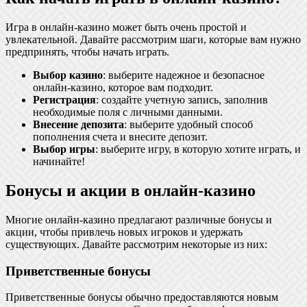
Игра в онлайн-казино может быть очень простой и
увлекательной. Давайте рассмотрим шаги, которые вам нужно
предпринять, чтобы начать играть.
Выбор казино
: выберите надежное и безопасное
онлайн-казино, которое вам подходит.
Регистрация
: создайте учетную запись, заполнив
необходимые поля с личными данными.
Внесение депозита
: выберите удобный способ
пополнения счета и внесите депозит.
Выбор игры
: выберите игру, в которую хотите играть, и
начинайте!
Бонусы и акции в онлайн-казино
Многие онлайн-казино предлагают различные бонусы и
акции, чтобы привлечь новых игроков и удержать
существующих. Давайте рассмотрим некоторые из них:
Приветственные бонусы
Приветственные бонусы обычно предоставляются новым