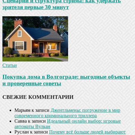
Сценарий и структура стрима: как удержать
зрителя первые 30 минут
Статьи
Покупка дома в Волгограде: выгодные объекты
и проверенные советы
СВЕЖИЕ КОММЕНТАРИИ
Марьям
к записи
Джентльмены: погружение в мир
современного криминального триллера
Савва
к записи
Идеальный онлайн выбор: игровые
автоматы Вулкан
Руслан
к записи
Почему всё больше людей выбирают