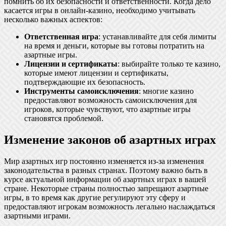
помнить об их безопасности и ответственности. Когда дело
касается игры в онлайн-казино, необходимо учитывать
несколько важных аспектов:
Ответственная игра
: устанавливайте для себя лимиты
на время и деньги, которые вы готовы потратить на
азартные игры.
Лицензии и сертификаты
: выбирайте только те казино,
которые имеют лицензии и сертификаты,
подтверждающие их безопасность.
Инструменты самоисключения
: многие казино
предоставляют возможность самоисключения для
игроков, которые чувствуют, что азартные игры
становятся проблемой.
Изменение законов об азартных играх
Мир азартных игр постоянно изменяется из-за изменения
законодательства в разных странах. Поэтому важно быть в
курсе актуальной информации об азартных играх в вашей
стране. Некоторые страны полностью запрещают азартные
игры, в то время как другие регулируют эту сферу и
предоставляют игрокам возможность легально наслаждаться
азартными играми.