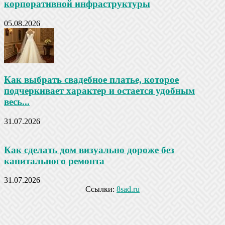
корпоративной инфраструктуры
05.08.2026
Как выбрать свадебное платье, которое
подчеркивает характер и остается удобным
весь...
31.07.2026
Как сделать дом визуально дороже без
капитального ремонта
31.07.2026
Ссылки:
8sad.ru