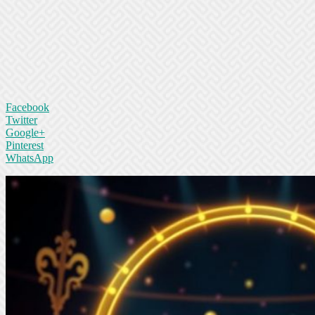
Facebook
Twitter
Google+
Pinterest
WhatsApp