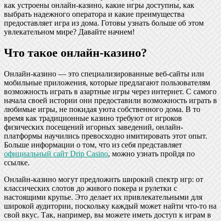
как устроены онлайн-казино, какие игры доступны, как
выбрать надежного оператора и какие преимущества
предоставляет игра из дома. Готовы узнать больше об этом
увлекательном мире? Давайте начнем!
Что такое онлайн-казино?
Онлайн-казино — это специализированные веб-сайты или
мобильные приложения, которые предлагают пользователям
возможность играть в азартные игры через интернет. С самого
начала своей истории они предоставили возможность играть в
любимые игры, не покидая уюта собственного дома. В то
время как традиционные казино требуют от игроков
физических посещений игорных заведений, онлайн-
платформы научились превосходно имитировать этот опыт.
Больше информации о том, что из себя представляет
официальный сайт Drip Casino
, можно узнать пройдя по
ссылке.
Онлайн-казино могут предложить широкий спектр игр: от
классических слотов до живого покера и рулетки с
настоящими крупье. Это делает их привлекательными для
широкой аудитории, поскольку каждый может найти что-то на
свой вкус. Так, например, вы можете иметь доступ к играм в