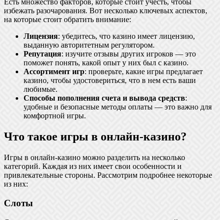
Есть множество факторов, которые стоит учесть, чтобы
избежать разочарования. Вот несколько ключевых аспектов,
на которые стоит обратить внимание:
Лицензия
: убедитесь, что казино имеет лицензию,
выданную авторитетным регулятором.
Репутация
: изучите отзывы других игроков — это
поможет понять, какой опыт у них был с казино.
Ассортимент игр
: проверьте, какие игры предлагает
казино, чтобы удостовериться, что в нем есть ваши
любимые.
Способы пополнения счета и вывода средств
:
удобные и безопасные методы оплаты — это важно для
комфортной игры.
Что такое игры в онлайн-казино?
Игры в онлайн-казино можно разделить на несколько
категорий. Каждая из них имеет свои особенности и
привлекательные стороны. Рассмотрим подробнее некоторые
из них:
Слоты