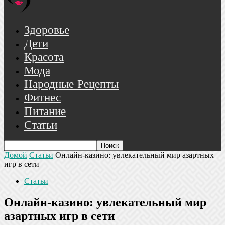
Здоровье
Дети
Красота
Мода
Народные Рецепты
Фитнес
Питание
Статьи
Домой
Статьи
Онлайн-казино: увлекательный мир азартных
игр в сети
Статьи
Онлайн-казино: увлекательный мир
азартных игр в сети