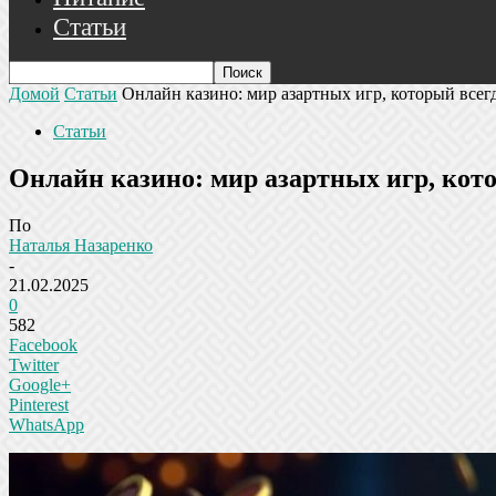
Статьи
Домой
Статьи
Онлайн казино: мир азартных игр, который всег
Статьи
Онлайн казино: мир азартных игр, кото
По
Наталья Назаренко
-
21.02.2025
0
582
Facebook
Twitter
Google+
Pinterest
WhatsApp