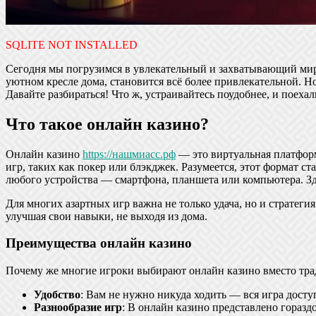
SQLITE NOT INSTALLED
Сегодня мы погрузимся в увлекательный и захватывающий мир 
уютном кресле дома, становится всё более привлекательной. Но
Давайте разбираться! Что ж, устраивайтесь поудобнее, и поехал
Что такое онлайн казино?
Онлайн казино
https://нашмиасс.рф
— это виртуальная платформ
игр, таких как покер или блэкджек. Разумеется, этот формат 
любого устройства — смартфона, планшета или компьютера. Зд
Для многих азартных игр важна не только удача, но и стратеги
улучшая свои навыки, не выходя из дома.
Преимущества онлайн казино
Почему же многие игроки выбирают онлайн казино вместо тр
Удобство
: Вам не нужно никуда ходить — вся игра досту
Разнообразие игр
: В онлайн казино представлено горазд