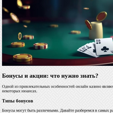
Бонусы и акции: что нужно знать?
Одной из привлекательных особенностей онлайн казино являют
некоторых нюансах.
Типы бонусов
Бонусы могут быть различными. Давайте разберемся в самых р