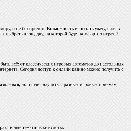
ру, и не без причин. Возможность испытать удачу, сидя в
как выбрать площадку, на которой будет комфортно играть?
 быть всё: от классических игровых автоматов до настольных
интернета. Сегодня доступ к онлайн казино можно получить с
развлечься, но и шанс научиться разным игровым приёмам,
 различные тематические слоты.