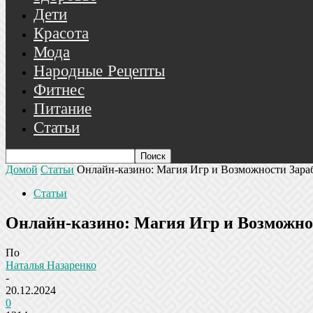
Дети
Красота
Мода
Народные Рецепты
Фитнес
Питание
Статьи
Домой
Статьи
Онлайн-казино: Магия Игр и Возможности Зара
Статьи
Онлайн-казино: Магия Игр и Возможно
По
Наталья Назаренко
-
20.12.2024
0