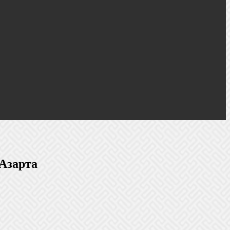
Азарта