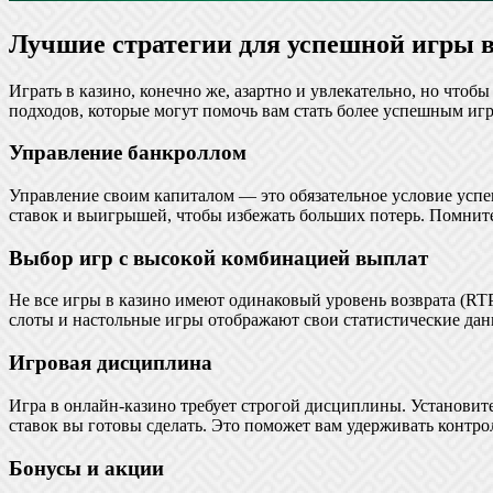
Лучшие стратегии для успешной игры в
Играть в казино, конечно же, азартно и увлекательно, но что
подходов, которые могут помочь вам стать более успешным иг
Управление банкроллом
Управление своим капиталом — это обязательное условие успе
ставок и выигрышей, чтобы избежать больших потерь. Помните,
Выбор игр с высокой комбинацией выплат
Не все игры в казино имеют одинаковый уровень возврата (RT
слоты и настольные игры отображают свои статистические дан
Игровая дисциплина
Игра в онлайн-казино требует строгой дисциплины. Установите 
ставок вы готовы сделать. Это поможет вам удерживать контр
Бонусы и акции