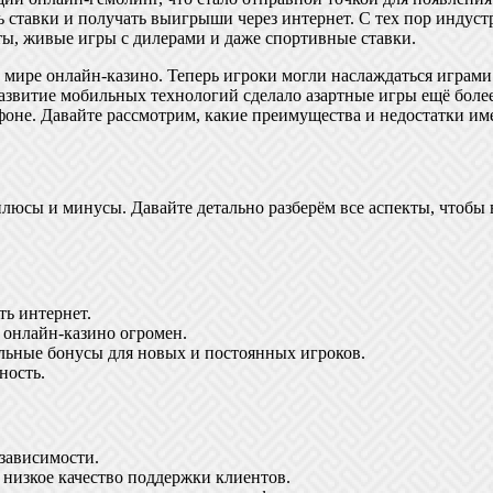
ь ставки и получать выигрыши через интернет. С тех пор индуст
ы, живые игры с дилерами и даже спортивные ставки.
в мире онлайн-казино. Теперь игроки могли наслаждаться играм
 развитие мобильных технологий сделало азартные игры ещё бо
тфоне. Давайте рассмотрим, какие преимущества и недостатки им
плюсы и минусы. Давайте детально разберём все аспекты, чтобы в
ть интернет.
 онлайн-казино огромен.
ьные бонусы для новых и постоянных игроков.
ность.
зависимости.
низкое качество поддержки клиентов.