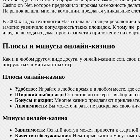
Casino-on-Net, которое предложило игрокам возможность делат
На рынок вышли многие компании, предлагая уникальные слот
В 2000-х годах технология Flash стала настоящей революцией 
заметно увеличило популярность таких площадок. К тому же,
игру, не выходя из дома, просто запустив приложение на смар
Плюсы и минусы онлайн-казино
Как и в любом другом виде досуга, у онлайн-казино есть свои 
погружаться в мир азартных игр.
Плюсы онлайн-казино
Удобство:
Играйте в любое время и в любом месте, где ес
Широкий выбор игр:
От слотов до покера – выбор игр в
Бонусы и акции:
Многие казино предлагают привлекател
Анонимность:
Вы можете играть, не раскрывая свою лич
Минусы онлайн-казино
Зависимость:
Легкий доступ может привести к азартной 
Качество обслуживания:
Некоторые казино могут иметь 