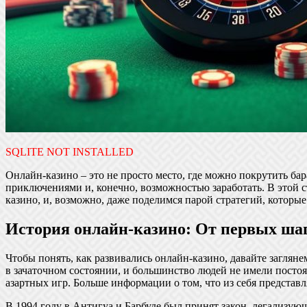
SQLITE NOT INSTALLED
Онлайн-казино – это не просто место, где можно покрутить б
приключениями и, конечно, возможностью заработать. В этой 
казино, и, возможно, даже поделимся парой стратегий, которы
История онлайн-казино: От первых шаг
Чтобы понять, как развивались онлайн-казино, давайте загляне
в зачаточном состоянии, и большинство людей не имели посто
азартных игр. Больше информации о том, что из себя представ
В 1994 году в Антигуа и Барбуде был принят закон, легализу