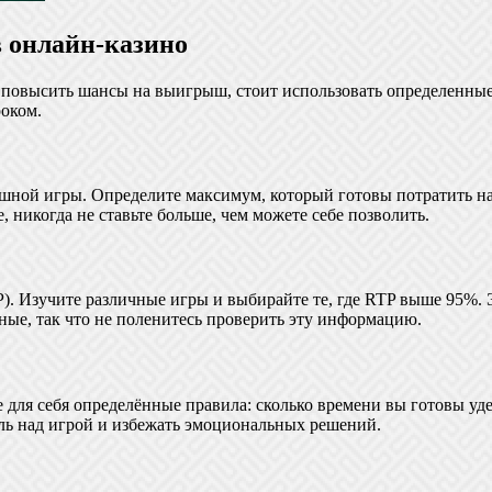
 онлайн-казино
бы повысить шансы на выигрыш, стоит использовать определенны
роком.
шной игры. Определите максимум, который готовы потратить на 
 никогда не ставьте больше, чем можете себе позволить.
P). Изучите различные игры и выбирайте те, где RTP выше 95%
ные, так что не поленитесь проверить эту информацию.
для себя определённые правила: сколько времени вы готовы удел
оль над игрой и избежать эмоциональных решений.