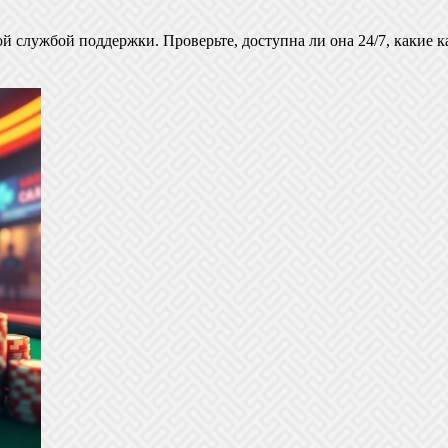
службой поддержки. Проверьте, доступна ли она 24/7, какие ка