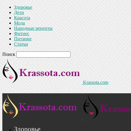
Здоровье
Дети
Красота
Мода
Народные рецепты
Фитнес
Питание
Статьи
Поиск
Krassota.com
Здоровье