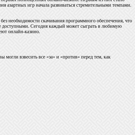
рия азартных игр начала развиваться стремительными темпами.
и без необходимости скачивания программного обеспечения, что
лее доступными. Сегодня каждый может сыграть в любимую
еют онлайн-казино.
ы могли взвесить все «за» и «против» перед тем, как