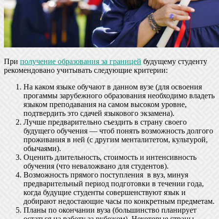
При
получение образования за границей
будущему студенту
рекомендовано учитывать следующие критерии:
На каком языке обучают в данном вузе (для освоения
прогаммы зарубежного образования необходимо владеть
языком преподавания на самом высоком уровне,
подтвердить это сдачей языкового экзамена).
Лучше предварительно съездить в страну своего
будущего обучения — чтоб понять возможность долгого
проживания в ней (с другим менталитетом, культурой,
обычаями).
Оценить длительность, стоимость и интенсивность
обучения (что неваложвано для студентов).
Возможность прямого поступления в вуз, минуя
предварительный период подготовки в течении года,
когда будущие студенты совершенствуют язык и
добирают недостающие часы по конкретным предметам.
Планы по окончании вуза (большинство планирует
остаться на работу за рубежом). Некоторые страны