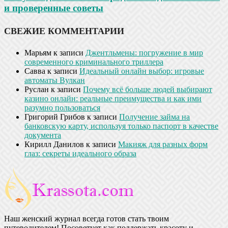
и проверенные советы
СВЕЖИЕ КОММЕНТАРИИ
Марьям
к записи
Джентльмены: погружение в мир
современного криминального триллера
Савва
к записи
Идеальный онлайн выбор: игровые
автоматы Вулкан
Руслан
к записи
Почему всё больше людей выбирают
казино онлайн: реальные преимущества и как ими
разумно пользоваться
Григорий Грибов
к записи
Получение займа на
банковскую карту, используя только паспорт в качестве
документа
Кирилл Данилов
к записи
Макияж для разных форм
глаз: секреты идеального образа
Наш женский журнал всегда готов стать твоим
путеводителем! Посоветует как поддержать красоту и