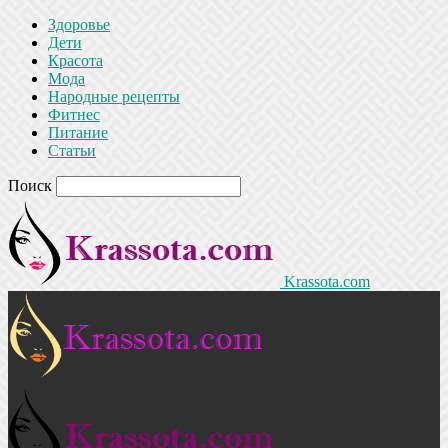
Здоровье
Дети
Красота
Мода
Народные рецепты
Фитнес
Питание
Статьи
Поиск
Krassota.com