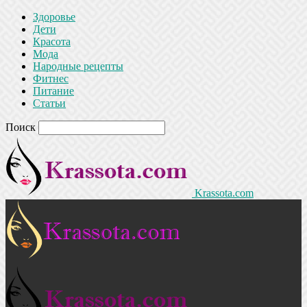
Здоровье
Дети
Красота
Мода
Народные рецепты
Фитнес
Питание
Статьи
Поиск
Krassota.com