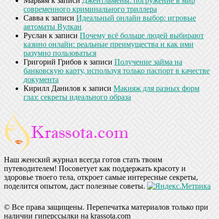
Марьям
к записи
Джентльмены: погружение в мир
современного криминального триллера
Савва
к записи
Идеальный онлайн выбор: игровые
автоматы Вулкан
Руслан
к записи
Почему всё больше людей выбирают
казино онлайн: реальные преимущества и как ими
разумно пользоваться
Григорий Грибов
к записи
Получение займа на
банковскую карту, используя только паспорт в качестве
документа
Кирилл Данилов
к записи
Макияж для разных форм
глаз: секреты идеального образа
Наш женский журнал всегда готов стать твоим
путеводителем! Посоветует как поддержать красоту и
здоровье твоего тела, откроет самые интересные секреты,
поделится опытом, даст полезные советы.
© Все права защищены. Перепечатка материалов только при
наличии гиперссылки на krassota.com