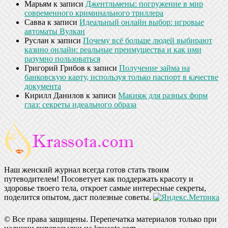
Марьям
к записи
Джентльмены: погружение в мир
современного криминального триллера
Савва
к записи
Идеальный онлайн выбор: игровые
автоматы Вулкан
Руслан
к записи
Почему всё больше людей выбирают
казино онлайн: реальные преимущества и как ими
разумно пользоваться
Григорий Грибов
к записи
Получение займа на
банковскую карту, используя только паспорт в качестве
документа
Кирилл Данилов
к записи
Макияж для разных форм
глаз: секреты идеального образа
Наш женский журнал всегда готов стать твоим
путеводителем! Посоветует как поддержать красоту и
здоровье твоего тела, откроет самые интересные секреты,
поделится опытом, даст полезные советы.
© Все права защищены. Перепечатка материалов только при