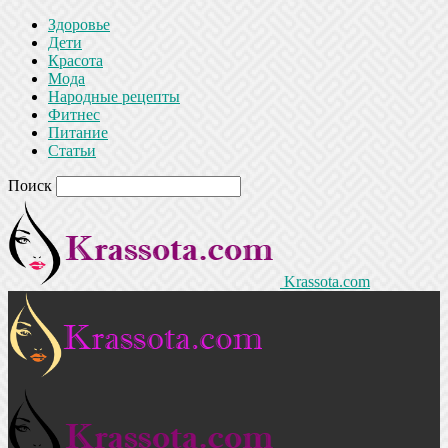
Здоровье
Дети
Красота
Мода
Народные рецепты
Фитнес
Питание
Статьи
Поиск
Krassota.com