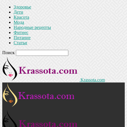
Здоровье
Дети
Красота
Мода
Народные рецепты
Фитнес
Питание
Статьи
Поиск
Krassota.com