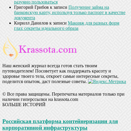
разумно пользоваться
Григорий Грибов
к записи
Получение займа на
банковскую карту, используя только паспорт в качестве
документа
Кирилл Данилов
к записи
Макияж для разных форм
глаз: секреты идеального образа
Наш женский журнал всегда готов стать твоим
путеводителем! Посоветует как поддержать красоту и
здоровье твоего тела, откроет самые интересные секреты,
поделится опытом, даст полезные советы.
© Все права защищены. Перепечатка материалов только при
наличии гиперссылки на krassota.com
БОЛЬШЕ ИСТОРИЙ
Российская платформа контейнеризации для
корпоративной инфраструктуры