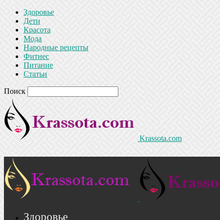
Здоровье
Дети
Красота
Мода
Народные рецепты
Фитнес
Питание
Статьи
Поиск
Krassota.com
Здоровье