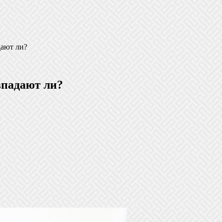
дают ли?
впадают ли?