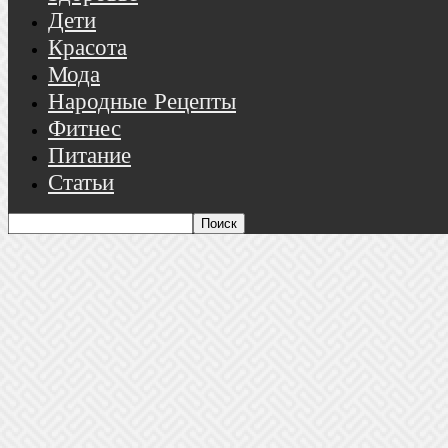
Дети
Красота
Мода
Народные Рецепты
Фитнес
Питание
Статьи