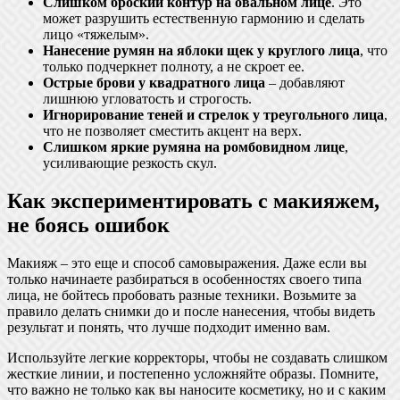
Слишком броский контур на овальном лице
. Это
может разрушить естественную гармонию и сделать
лицо «тяжелым».
Нанесение румян на яблоки щек у круглого лица
, что
только подчеркнет полноту, а не скроет ее.
Острые брови у квадратного лица
– добавляют
лишнюю угловатость и строгость.
Игнорирование теней и стрелок у треугольного лица
,
что не позволяет сместить акцент на верх.
Слишком яркие румяна на ромбовидном лице
,
усиливающие резкость скул.
Как экспериментировать с макияжем,
не боясь ошибок
Макияж – это еще и способ самовыражения. Даже если вы
только начинаете разбираться в особенностях своего типа
лица, не бойтесь пробовать разные техники. Возьмите за
правило делать снимки до и после нанесения, чтобы видеть
результат и понять, что лучше подходит именно вам.
Используйте легкие корректоры, чтобы не создавать слишком
жесткие линии, и постепенно усложняйте образы. Помните,
что важно не только как вы наносите косметику, но и с каким