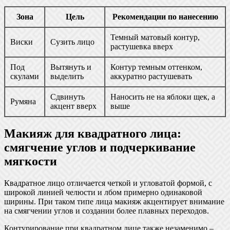
Зона
Цель
Рекомендации по нанесению
Темный матовый контур,
Виски
Сузить лицо
растушевка вверх
Под
Вытянуть и
Контур темным оттенком,
скулами
выделить
аккуратно растушевать
Сдвинуть
Наносить не на яблоки щек, а
Румяна
акцент вверх
выше
Макияж для квадратного лица:
смягчение углов и подчеркивание
мягкости
Квадратное лицо отличается четкой и угловатой формой, с
широкой линией челюсти и лбом примерно одинаковой
ширины. При таком типе лица макияж акцентирует внимание
на смягчении углов и создании более плавных переходов.
Контурирование при квадратном лице также незаменимо –