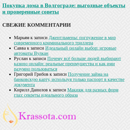
Покупка дома в Волгограде: выгодные объекты
и проверенные советы
СВЕЖИЕ КОММЕНТАРИИ
Марьям
к записи
Джентльмены: погружение в мир
современного криминального триллера
Савва
к записи
Идеальный онлайн выбор: игровые
автоматы Вулкан
Руслан
к записи
Почему всё больше людей выбирают
казино онлайн: реальные преимущества и как ими
разумно пользоваться
Григорий Грибов
к записи
Получение займа на
банковскую карту, используя только паспорт в качестве
документа
Кирилл Данилов
к записи
Макияж для разных форм
глаз: секреты идеального образа