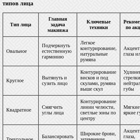
типов лица
Главная
Ключевые
Рекоме
Тип лица
задача
техники
по ак
макияжа
Легкое
Подчеркнуть
контурирование,
Акцент
Овальное
естественную
натуральные
глаза и
гармонию
румяна
Контурирование
Удлине
Вытянуть и
висков и под
стрелки
Круглое
сузить лицо
скулами, румяна
нейтра
выше скул
губы
Контурирование
Смягчить
линии челюсти,
Мягкие
Квадратное
углы лица
светлые зоны по
яркие 
центру
Акцент
Широкие брови,
Балансировать
глаза,
Треугольное
затемнение