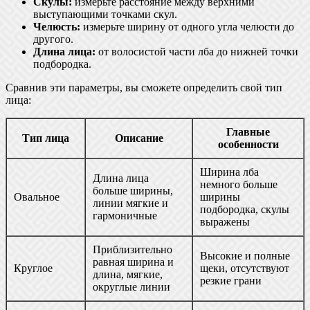
Скулы:
измерьте расстояние между верхними
выступающими точками скул.
Челюсть:
измерьте ширину от одного угла челюсти до
другого.
Длина лица:
от волосистой части лба до нижней точки
подбородка.
Сравнив эти параметры, вы сможете определить свой тип
лица:
Главные
Тип лица
Описание
особенности
Ширина лба
Длина лица
немного больше
больше ширины,
Овальное
ширины
линии мягкие и
подбородка, скулы
гармоничные
выражены
Приблизительно
Высокие и полные
равная ширина и
Круглое
щеки, отсутствуют
длина, мягкие,
резкие грани
округлые линии