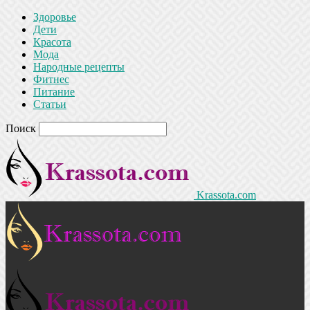
Здоровье
Дети
Красота
Мода
Народные рецепты
Фитнес
Питание
Статьи
Поиск
Krassota.com