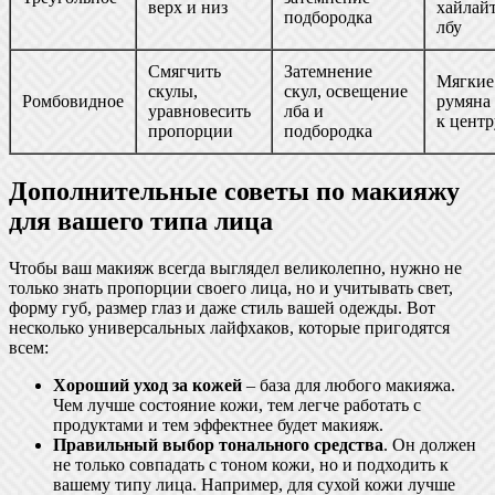
верх и низ
хайлайт
подбородка
лбу
Смягчить
Затемнение
Мягкие
скулы,
скул, освещение
Ромбовидное
румяна
уравновесить
лба и
к центр
пропорции
подбородка
Дополнительные советы по макияжу
для вашего типа лица
Чтобы ваш макияж всегда выглядел великолепно, нужно не
только знать пропорции своего лица, но и учитывать свет,
форму губ, размер глаз и даже стиль вашей одежды. Вот
несколько универсальных лайфхаков, которые пригодятся
всем:
Хороший уход за кожей
– база для любого макияжа.
Чем лучше состояние кожи, тем легче работать с
продуктами и тем эффектнее будет макияж.
Правильный выбор тонального средства
. Он должен
не только совпадать с тоном кожи, но и подходить к
вашему типу лица. Например, для сухой кожи лучше