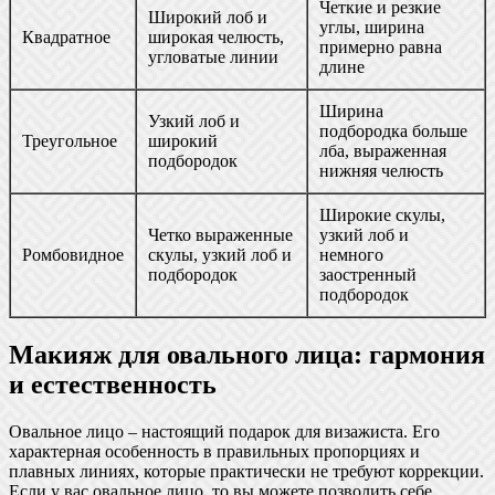
Четкие и резкие
Широкий лоб и
углы, ширина
Квадратное
широкая челюсть,
примерно равна
угловатые линии
длине
Ширина
Узкий лоб и
подбородка больше
Треугольное
широкий
лба, выраженная
подбородок
нижняя челюсть
Широкие скулы,
Четко выраженные
узкий лоб и
Ромбовидное
скулы, узкий лоб и
немного
подбородок
заостренный
подбородок
Макияж для овального лица: гармония
и естественность
Овальное лицо – настоящий подарок для визажиста. Его
характерная особенность в правильных пропорциях и
плавных линиях, которые практически не требуют коррекции.
Если у вас овальное лицо, то вы можете позволить себе