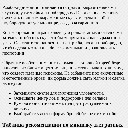
Ромбовидное лицо отличается острыми, выразительными
скулами, узким лбом и подбородком. Главная цель макияжа –
смягчить слишком выраженные скулы и сделать лоб и
подбородок визуально шире, создавая гармонию.
Контурирование играет ключевую роль: темными оттенками
затемняют область скул, чтобы «спрятать» ярко выраженные
углы. Осветлители наносят на центр лба, носа и подбородка,
чтобы сделать эти зоны более заметными и уравновесить
пропорции.
Обратите особое внимание на румяна – хорошей идеей будет
наносить их ближе к центру лица и растушевывать к вискам,
что создаст плавные переходы. Не забывайте про аккуратные
и естественные брови, их форма должна быть мягкой и слегка
изогнутой.
Затемняйте скулы для смягчения угловатости.
Освещайте центр лба и подбородка для баланса.
Румяна наносите ближе к центру с растушевкой к
вискам.
Выбирайте мягкую форму бровей без резких изгибов.
Таблица рекомендаций по макияжу для разных