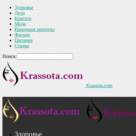
Здоровье
Дети
Красота
Мода
Народные рецепты
Фитнес
Питание
Статьи
Поиск
Krassota.com
Здоровье