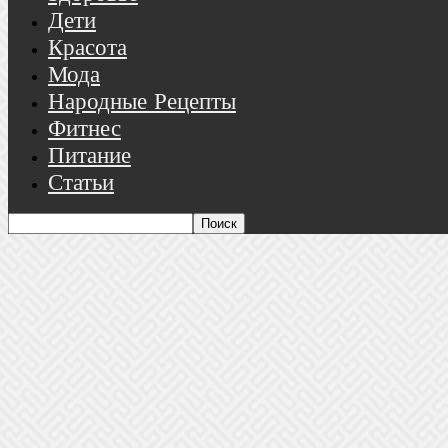
Дети
Красота
Мода
Народные Рецепты
Фитнес
Питание
Статьи