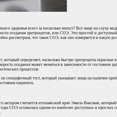
воего здоровья всего за несколько минут? Все чаще на слуху ме
орости оседания эритроцитов, или СОЭ. Это простой и доступны
обно рассмотрим, что такое СОЭ, как оно измеряется и какую ро
, который определяет, насколько быстро эритроциты (красные к
скорость оседания может меняться в зависимости от состояния з
огических процессов.
не специфичный тест, который указывает лишь на наличие проб
остояния пациента.
. Его автором считается итальянский врач Эмиль Ваксман, котор
годы СОЭ оставалась одним из наиболее доступных и простых сп
.