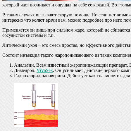
который част возникает и ощущал на себе ее каждый. Вот тольк
В таких случаях вызывают скорую помощь. Но если нет возможн
интересно что колют врачи вам, можно подробнее про него поч
Применяется он лишь при сильном жаре, который не сбивается 
сосудистой системы и т.п.
Литический укол – это смесь простая, но эффективного действ
Состоит инъекция такого жаропонижающего из таких компонен
Анальгин. Всем известный жаропонижающий препарат. Ег
Димедрол.
ViVaSex
. Он усиливает действие первого комп
Гидрохлорид папаверина. Действует как спазмолетик для 