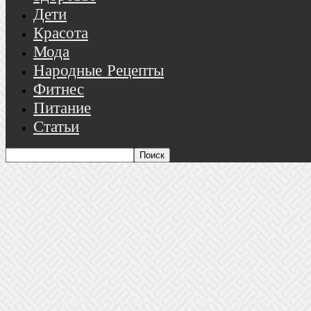
Дети
Красота
Мода
Народные Рецепты
Фитнес
Питание
Статьи