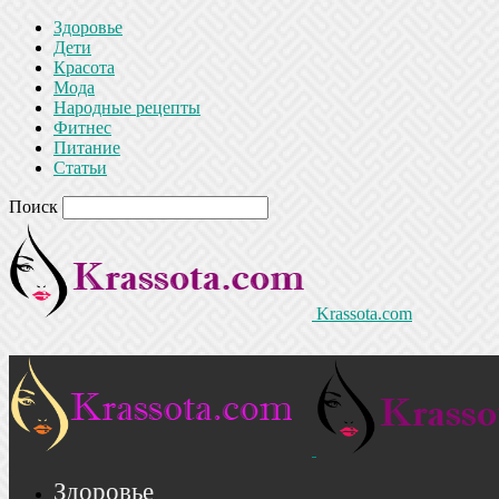
Здоровье
Дети
Красота
Мода
Народные рецепты
Фитнес
Питание
Статьи
Поиск
Krassota.com
Здоровье