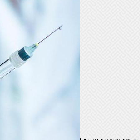
Частым спутником недугов 