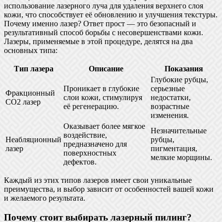
использование лазерного луча для удаления верхнего слоя
кожи, что способствует её обновлению и улучшения текстуры.
Почему именно лазер? Ответ прост — это безопасный и
результативный способ борьбы с несовершенствами кожи.
Лазеры, применяемые в этой процедуре, делятся на два
основных типа:
Тип лазера
Описание
Показания
Глубокие рубцы,
Проникает в глубокие
серьезные
Фракционный
слои кожи, стимулируя
недостатки,
CO2 лазер
её регенерацию.
возрастные
изменения.
Оказывает более мягкое
Незначительные
воздействие,
Неабляционный
рубцы,
предназначено для
лазер
пигментация,
поверхностных
мелкие морщины.
дефектов.
Каждый из этих типов лазеров имеет свои уникальные
преимущества, и выбор зависит от особенностей вашей кожи
и желаемого результата.
Почему стоит выбирать лазерный пилинг?