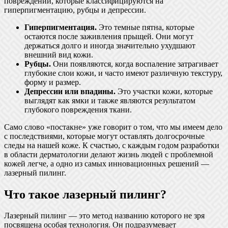
повреждений, которые классифицируются на
гиперпигментацию, рубцы и депрессии.
Гиперпигментация.
Это темные пятна, которые
остаются после заживления прыщей. Они могут
держаться долго и иногда значительно ухудшают
внешний вид кожи.
Рубцы.
Они появляются, когда воспаление затрагивает
глубокие слои кожи, и часто имеют различную текстуру,
форму и размер.
Депрессии или впадины.
Это участки кожи, которые
выглядят как ямки и также являются результатом
глубокого повреждения ткани.
Само слово «постакне» уже говорит о том, что мы имеем дело
с последствиями, которые могут оставлять долгосрочные
следы на нашей коже. К счастью, с каждым годом разработки
в области дерматологии делают жизнь людей с проблемной
кожей легче, а одно из самых инновационных решений —
лазерный пилинг.
Что такое лазерный пилинг?
Лазерный пилинг — это метод названию которого не зря
посвящена особая технология. Он подразумевает