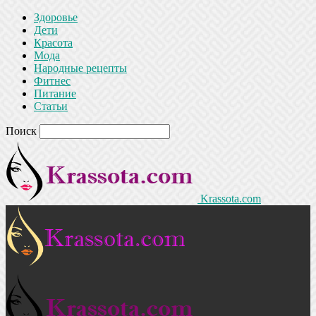
Здоровье
Дети
Красота
Мода
Народные рецепты
Фитнес
Питание
Статьи
Поиск
Krassota.com