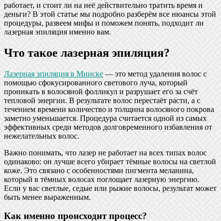
работает, и стоит ли на неё действительно тратить время и
деньги? В этой статье мы подробно разберём все нюансы этой
процедуры, развеем мифы и поможем понять, подходит ли
лазерная эпиляция именно вам.
Что такое лазерная эпиляция?
Лазерная эпиляция в Минске
— это метод удаления волос с
помощью сфокусированного светового луча, который
проникать в волосяной фолликул и разрушает его за счёт
тепловой энергии. В результате волос перестаёт расти, а с
течением времени количество и толщина волосяного покрова
заметно уменьшается. Процедура считается одной из самых
эффективных среди методов долговременного избавления от
нежелательных волос.
Важно понимать, что лазер не работает на всех типах волос
одинаково: он лучше всего убирает тёмные волосы на светлой
коже. Это связано с особенностями пигмента меланина,
который в тёмных волосах поглощает лазерную энергию.
Если у вас светлые, седые или рыжие волосы, результат может
быть менее выраженным.
Как именно происходит процесс?