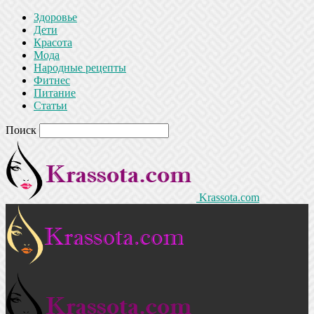
Здоровье
Дети
Красота
Мода
Народные рецепты
Фитнес
Питание
Статьи
Поиск
Krassota.com