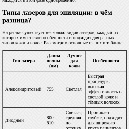
находятся в этой фазе одновременно.
Типы лазеров для эпиляции: в чём
разница?
На рынке существует несколько видов лазеров, каждый из
которых имеет свои особенности и подходит для разных
типов кожи и волос. Рассмотрим основные из них в таблице:
Длина
Лучше
Тип лазера
волны
для
Особенности
(нм)
кожи
Быстрая
процедура,
высокая
Александритовый
755
Светлая
эффективность на
светлой коже и
тёмных волосах
Светлая,
Проникает
800–
средняя
глубже, подходит
Диодный
810
по
для широкого
оттенку
круга пациентов