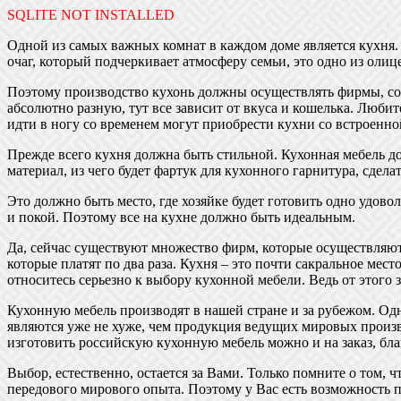
SQLITE NOT INSTALLED
Одной из самых важных комнат в каждом доме является кухня.
очаг, который подчеркивает атмосферу семьи, это одно из оли
Поэтому производство кухонь должны осуществлять фирмы, с
абсолютно разную, тут все зависит от вкуса и кошелька. Люби
идти в ногу со временем могут приобрести кухни со встроенно
Прежде всего кухня должна быть стильной. Кухонная мебель до
материал, из чего будет фартук для кухонного гарнитура, сдел
Это должно быть место, где хозяйке будет готовить одно удово
и покой. Поэтому все на кухне должно быть идеальным.
Да, сейчас существуют множество фирм, которые осуществляют
которые платят по два раза. Кухня – это почти сакральное мес
относитесь серьезно к выбору кухонной мебели. Ведь от этого 
Кухонную мебель производят в нашей стране и за рубежом. Одн
являются уже не хуже, чем продукция ведущих мировых произв
изготовить российскую кухонную мебель можно и на заказ, бл
Выбор, естественно, остается за Вами. Только помните о том, ч
передового мирового опыта. Поэтому у Вас есть возможность 