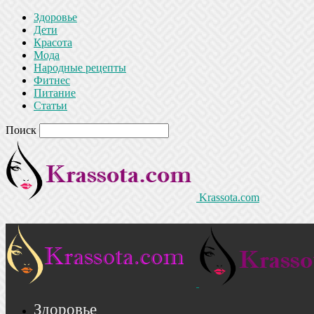
Здоровье
Дети
Красота
Мода
Народные рецепты
Фитнес
Питание
Статьи
Поиск
Krassota.com
Здоровье