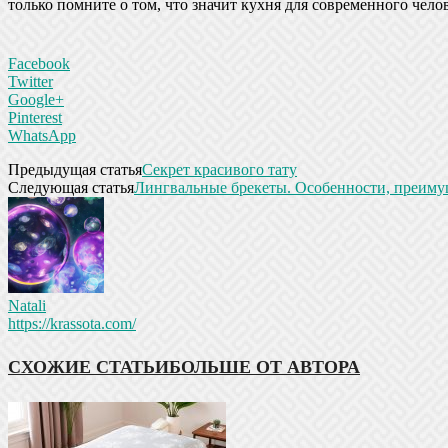
только помните о том, что значит кухня для современного челов
Facebook
Twitter
Google+
Pinterest
WhatsApp
Предыдущая статья
Секрет красивого тату
Следующая статья
Лингвальные брекеты. Особенности, преиму
Natali
https://krassota.com/
СХОЖИЕ СТАТЬИ
БОЛЬШЕ ОТ АВТОРА