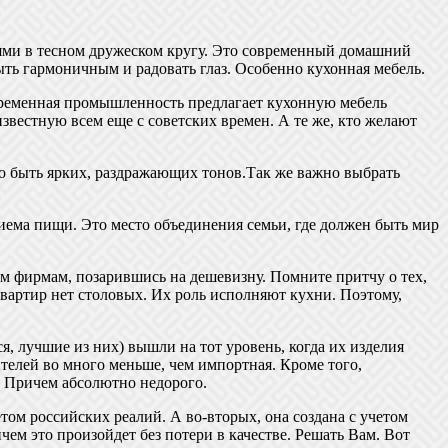
зьями в тесном дружеском кругу. Это современный домашний
ыть гармоничным и радовать глаз. Особенно кухонная мебель.
ременная промышленность предлагает кухонную мебель
звестную всем еще с советских времен. А те же, кто желают
но быть ярких, раздражающих тонов.Так же важно выбрать
приема пищи. Это место объединения семьи, где должен быть мир
м фирмам, позарившись на дешевизну. Помните притчу о тех,
квартир нет столовых. Их роль исполняют кухни. Поэтому,
я, лучшие из них) вышли на тот уровень, когда их изделия
телей во много меньше, чем импортная. Кроме того,
. Причем абсолютно недорого.
етом российских реалий. А во-вторых, она создана с учетом
м это произойдет без потери в качестве. Решать Вам. Вот