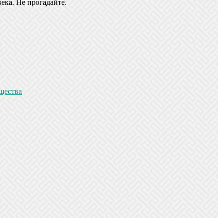
ека. Не прогадайте.
щества