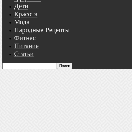
Дети
Красота
Мода
Народные Рецепты
Фитнес
Питание
Статьи