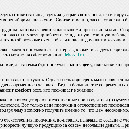
 Здесь готовится пища, здесь же устраиваются посиделки с дру
цетворений домашнего уюта. Соответственно, здесь все должно б
отрудники которых являются настоящими профессионалами. Сов
тели классики могут приобрести стандартную кухонную мебель, и
й техникой, которые очень облегчат жизнь домашним хозяйкам.
лжна удачно вписываться в интерьер, кроме того здесь не долж
ать это можно на сайте компании
dekor-td.ru
.
льствие, а вся семья будет получать настоящее удовольствие от 
 производство кухонь. Однако нельзя доверять мало проверенны
то для современного человека. Ведь в большинстве современных 
зависит комфорт всех, кто проживает в жилище.
ако, в настоящее время отечественные производители (разумеетс
одителей. Вот только цена продукции отечественных производи
агодаря чему возможно получить именно то, что Вам необходимо
то отечественная продукция, во-первых, изначально создана с уч
приобрести лучшую продукцию за совсем небольшие деньги. Приче