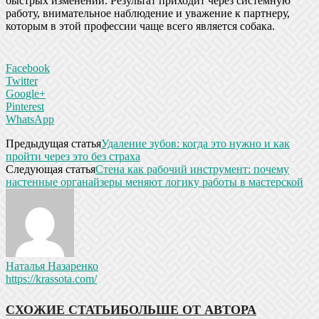
быстрых изменений. Результат приходит через системную
работу, внимательное наблюдение и уважение к партнеру,
которым в этой профессии чаще всего является собака.
Facebook
Twitter
Google+
Pinterest
WhatsApp
Предыдущая статья
Удаление зубов: когда это нужно и как
пройти через это без страха
Следующая статья
Стена как рабочий инструмент: почему
настенные органайзеры меняют логику работы в мастерской
Наталья Назаренко
https://krassota.com/
СХОЖИЕ СТАТЬИ
БОЛЬШЕ ОТ АВТОРА