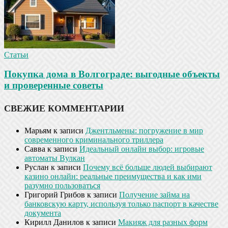
Статьи
Покупка дома в Волгограде: выгодные объекты
и проверенные советы
СВЕЖИЕ КОММЕНТАРИИ
Марьям
к записи
Джентльмены: погружение в мир
современного криминального триллера
Савва
к записи
Идеальный онлайн выбор: игровые
автоматы Вулкан
Руслан
к записи
Почему всё больше людей выбирают
казино онлайн: реальные преимущества и как ими
разумно пользоваться
Григорий Грибов
к записи
Получение займа на
банковскую карту, используя только паспорт в качестве
документа
Кирилл Данилов
к записи
Макияж для разных форм