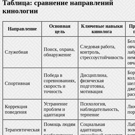
Таблица: сравнение направлений
кинологии
Основная
Ключевые навыки
Пр
Направление
цель
кинолога
Бел
Следовая работа,
овч
Поиск, охрана,
Служебная
контроль,
лаб
обнаружение
стрессоустойчивость
нем
овч
Бор
Победа в
Дисциплина,
кол
соревнованиях,
физическая
Спортивная
шел
скорость и
подготовка,
дже
точность
мотивация
рас
Устранение
Психология,
Коррекция
Лю
проблем и
наблюдательность,
поведения
по
адаптация
терпение
Помощь людям
Социальная
Лаб
Терапевтическая
в
адаптация,
зол