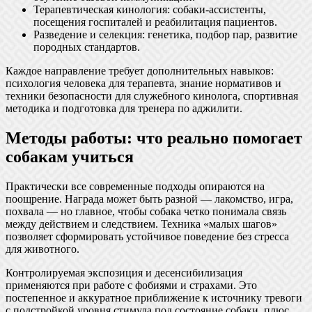
Терапевтическая кинология: собаки-ассистенты,
посещения госпиталей и реабилитация пациентов.
Разведение и селекция: генетика, подбор пар, развитие
породных стандартов.
Каждое направление требует дополнительных навыков:
психология человека для терапевта, знание нормативов и
техники безопасности для служебного кинолога, спортивная
методика и подготовка для тренера по аджилити.
Методы работы: что реально помогает
собакам учиться
Практически все современные подходы опираются на
поощрение. Награда может быть разной — лакомство, игра,
похвала — но главное, чтобы собака четко понимала связь
между действием и следствием. Техника «малых шагов»
позволяет сформировать устойчивое поведение без стресса
для животного.
Контролируемая экспозиция и десенсибилизация
применяются при работе с фобиями и страхами. Это
постепенное и аккуратное приближение к источнику тревоги
с подстройкой уровня стимула под состояние собаки, плюс