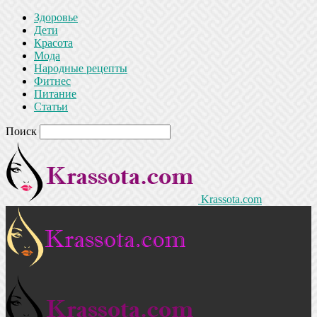
Здоровье
Дети
Красота
Мода
Народные рецепты
Фитнес
Питание
Статьи
Поиск
Krassota.com