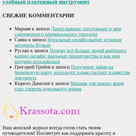
удобный платежный инструмент
СВЕЖИЕ КОММЕНТАРИИ
Марьям
к записи
Джентльмены: погружение в мир
современного криминального триллера
Савва
к записи
Идеальный онлайн выбор: игровые
автоматы Вулкан
Руслан
к записи
Почему всё больше людей выбирают
казино онлайн: реальные преимущества и как ими
разумно пользоваться
Григорий Грибов
к записи
Получение займа на
банковскую карту, используя только паспорт в качестве
документа
Кирилл Данилов
к записи
Макияж для разных форм
глаз: секреты идеального образа
Наш женский журнал всегда готов стать твоим
путеводителем! Посоветует как поддержать красоту и