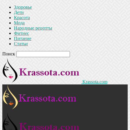
Здоровье
Дети
Красота
Мода
Народные рецепты
Фитнес
Питание
Статьи
Поиск
Krassota.com