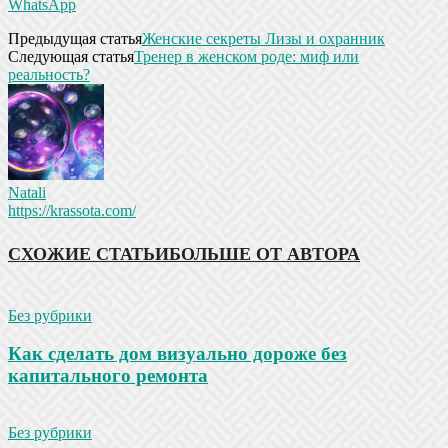
WhatsApp
Предыдущая статья
Женские секреты Лизы и охранник
Следующая статья
Тренер в женском роде: миф или
реальность?
Natali
https://krassota.com/
СХОЖИЕ СТАТЬИ
БОЛЬШЕ ОТ АВТОРА
Без рубрики
Как сделать дом визуально дороже без
капитального ремонта
Без рубрики