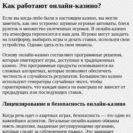
Как работают онлайн-казино?
Если вы когда-либо были в настоящем казино, вы могли
заметить, как оно устроено: шумные игровые автоматы, блеск
рулеток и множество увлеченных игроков. В онлайн-казино
эта атмосфера переносится в ваш дом. Игроки могут заходить
на платформу, выбирать игры и делать ставки, используя свои
устройства. Однако здесь есть свои нюансы.
Основу онлайн-казино составляют программные решения,
которые имитируют игры, доступные в традиционных
казино. Эти программные продукты основываются на
сложных алгоритмах, которые позволяют обеспечить
честность и случайность результатов. Большинство казино
используют генераторы случайных чисел, чтобы
гарантировать, что каждая шанса на выигрыш не зависит от
предыдущих или последующих ставок.
Лицензирование и безопасность онлайн-казино
Когда речь идет о азартных играх, безопасность — это один из
важнейших аспектов. Легальные онлайн-казино обязаны
иметь лицензии, выданные регулирующими органами,
которые следят за соблюдением правил. Это защищает