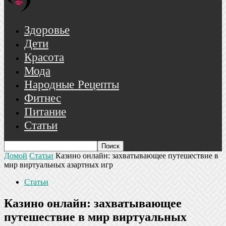
Здоровье
Дети
Красота
Мода
Народные Рецепты
Фитнес
Питание
Статьи
Домой
Статьи
Казино онлайн: захватывающее путешествие в
мир виртуальных азартных игр
Статьи
Казино онлайн: захватывающее
путешествие в мир виртуальных