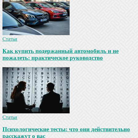
Статьи
Как купить подержанный автомобиль и не
пожалеть: практическое руководство
Статьи
Психологические тесты: что они действительно
расскажут о вас