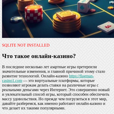
SQLITE NOT INSTALLED
Что такое онлайн-казино?
В последние несколько лет азартные игры претерпели
значительные изменения, и главной причиной этому стало
развитие технологий. Онлайн-казино
https://flagman-
casino1.com
— это виртуальные платформы, которые
позволяют игрокам делать ставки на различные игры с
реальными деньгами через Интернет. Это совершенно новый
и увлекательный способ игры, который способен обеспечить
массу удовольствия. Но прежде чем погрузиться в этот мир,
давайте разберемся, как именно работают онлайн-казино и
что делает их такими популярными.