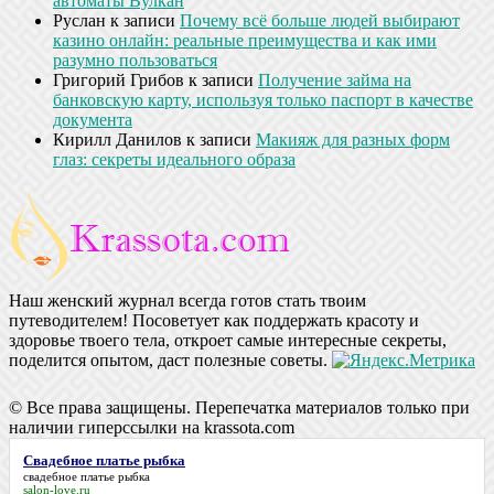
автоматы Вулкан
Руслан
к записи
Почему всё больше людей выбирают
казино онлайн: реальные преимущества и как ими
разумно пользоваться
Григорий Грибов
к записи
Получение займа на
банковскую карту, используя только паспорт в качестве
документа
Кирилл Данилов
к записи
Макияж для разных форм
глаз: секреты идеального образа
Наш женский журнал всегда готов стать твоим
путеводителем! Посоветует как поддержать красоту и
здоровье твоего тела, откроет самые интересные секреты,
поделится опытом, даст полезные советы.
© Все права защищены. Перепечатка материалов только при
наличии гиперссылки на krassota.com
Свадебное платье рыбка
свадебное платье рыбка
salon-love.ru