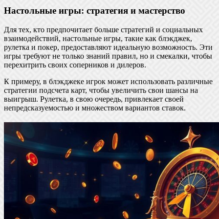
Настольные игры: стратегия и мастерство
Для тех, кто предпочитает больше стратегий и социальных
взаимодействий, настольные игры, такие как блэкджек,
рулетка и покер, предоставляют идеальную возможность. Эти
игры требуют не только знаний правил, но и смекалки, чтобы
перехитрить своих соперников и дилеров.
К примеру, в блэкджеке игрок может использовать различные
стратегии подсчета карт, чтобы увеличить свои шансы на
выигрыш. Рулетка, в свою очередь, привлекает своей
непредсказуемостью и множеством вариантов ставок.