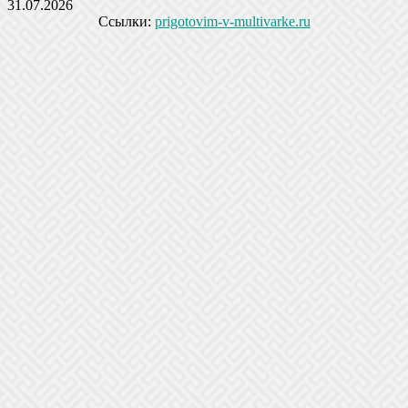
31.07.2026
Ссылки:
prigotovim-v-multivarke.ru