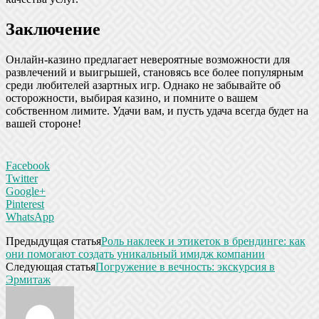
Заключение
Онлайн-казино предлагает невероятные возможности для
развлечений и выигрышей, становясь все более популярным
среди любителей азартных игр. Однако не забывайте об
осторожности, выбирая казино, и помните о вашем
собственном лимите. Удачи вам, и пусть удача всегда будет на
вашей стороне!
Facebook
Twitter
Google+
Pinterest
WhatsApp
Предыдущая статья
Роль наклеек и этикеток в брендинге: как
они помогают создать уникальный имидж компании
Следующая статья
Погружение в вечность: экскурсия в
Эрмитаж