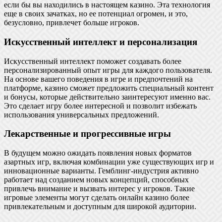
если бы вы находились в настоящем казино. Эта технология
еще в своих зачатках, но ее потенциал огромен, и это,
безусловно, привлечет больше игроков.
Искусственный интеллект и персонализация
Искусственный интеллект поможет создавать более
персонализированный опыт игры для каждого пользователя.
На основе вашего поведения в игре и предпочтений на
платформе, казино сможет предложить специальный контент
и бонусы, которые действительно заинтересуют именно вас.
Это сделает игру более интересной и позволит избежать
использования универсальных предложений.
Лекарственные и прогрессивные игры
В будущем можно ожидать появления новых форматов
азартных игр, включая комбинации уже существующих игр и
инновационные варианты. Гемблинг-индустрия активно
работает над созданием новых концепций, способных
привлечь внимание и вызвать интерес у игроков. Такие
игровые элементы могут сделать онлайн казино более
привлекательным и доступным для широкой аудитории.