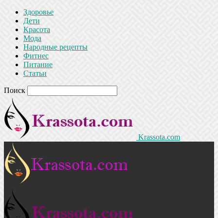
Здоровье
Дети
Красота
Мода
Народные рецепты
Фитнес
Питание
Статьи
Поиск
Krassota.com