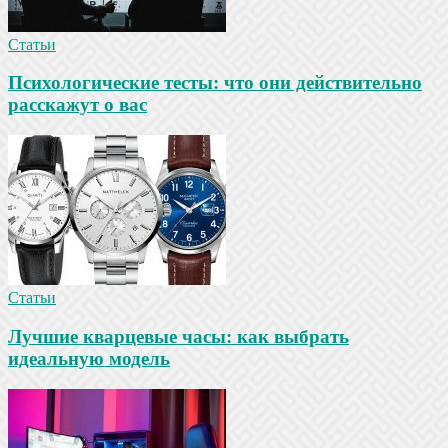
Статьи
Психологические тесты: что они действительно
расскажут о вас
Статьи
Лучшие кварцевые часы: как выбрать
идеальную модель