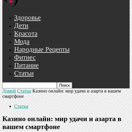
Здоровье
Дети
Красота
Мода
Народные Рецепты
Фитнес
Питание
Статьи
Домой
Статьи
Казино онлайн: мир удачи и азарта в вашем
смартфоне
Статьи
Казино онлайн: мир удачи и азарта в
вашем смартфоне