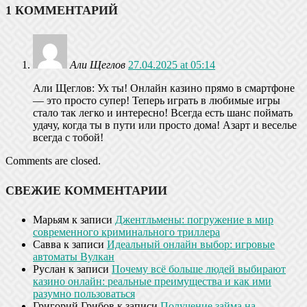
1 КОММЕНТАРИЙ
Али Щеглов
27.04.2025 at 05:14
Али Щеглов: Ух ты! Онлайн казино прямо в смартфоне
— это просто супер! Теперь играть в любимые игры
стало так легко и интересно! Всегда есть шанс поймать
удачу, когда ты в пути или просто дома! Азарт и веселье
всегда с тобой!
Comments are closed.
СВЕЖИЕ КОММЕНТАРИИ
Марьям
к записи
Джентльмены: погружение в мир
современного криминального триллера
Савва
к записи
Идеальный онлайн выбор: игровые
автоматы Вулкан
Руслан
к записи
Почему всё больше людей выбирают
казино онлайн: реальные преимущества и как ими
разумно пользоваться
Григорий Грибов
к записи
Получение займа на