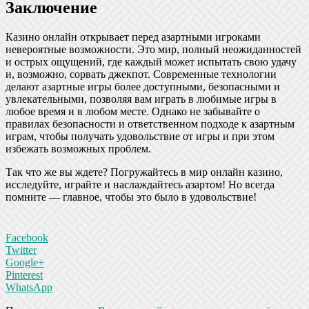
Заключение
Казино онлайн открывает перед азартными игроками
невероятные возможности. Это мир, полный неожиданностей
и острых ощущений, где каждый может испытать свою удачу
и, возможно, сорвать джекпот. Современные технологии
делают азартные игры более доступными, безопасными и
увлекательными, позволяя вам играть в любимые игры в
любое время и в любом месте. Однако не забывайте о
правилах безопасности и ответственном подходе к азартным
играм, чтобы получать удовольствие от игры и при этом
избежать возможных проблем.
Так что же вы ждете? Погружайтесь в мир онлайн казино,
исследуйте, играйте и наслаждайтесь азартом! Но всегда
помните — главное, чтобы это было в удовольствие!
Facebook
Twitter
Google+
Pinterest
WhatsApp