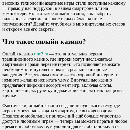
высоких технологий азартные игры стали доступны каждому
— прямо у вас под рукой, в вашем смартфоне или на
компьютере. Но что такое онлайн казино, как выбрать
надежное заведение, и какие игры сейчас на пике
популярности? Давайте углубимся в мир виртуальных ставок
и откроем все его секреты.
Что такое онлайн казино?
Онлайн казино
rmc3.ru
— это виртуальная версия
традиционного казино, где игроки могут наслаждаться
азартными играми через интернет. Это позволяет избежать
необходимости путешествовать в реальные игорные
заведения. Все, что вам нужно — это хороший интернет и
немного желания испытать удачу. Виртуальные казино
предлагают широкий ассортимент игр, включая слоты,
карточные игры, рулетку и даже живые игры с настоящими
крупье.
Фактически, онлайн казино создали целую экосистему, где
игроки могут наслаждаться азартом, не выходя из дома.
Появление мобильных приложений ещё больше упростило
доступ к любимым играм — теперь вы можете играть в любое
время и в любом месте, в удобной для вас обстановке. Эта