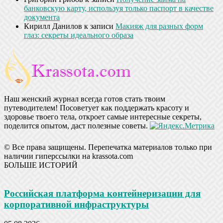
банковскую карту, используя только паспорт в качестве
документа
Кирилл Данилов
к записи
Макияж для разных форм
глаз: секреты идеального образа
Наш женский журнал всегда готов стать твоим
путеводителем! Посоветует как поддержать красоту и
здоровье твоего тела, откроет самые интересные секреты,
поделится опытом, даст полезные советы.
© Все права защищены. Перепечатка материалов только при
наличии гиперссылки на krassota.com
БОЛЬШЕ ИСТОРИЙ
Российская платформа контейнеризации для
корпоративной инфраструктуры