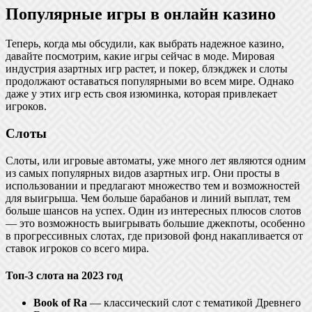
Популярные игры в онлайн казино
Теперь, когда мы обсудили, как выбрать надежное казино,
давайте посмотрим, какие игры сейчас в моде. Мировая
индустрия азартных игр растет, и покер, блэкджек и слоты
продолжают оставаться популярными во всем мире. Однако
даже у этих игр есть своя изюминка, которая привлекает
игроков.
Слоты
Слоты, или игровые автоматы, уже много лет являются одним
из самых популярных видов азартных игр. Они просты в
использовании и предлагают множество тем и возможностей
для выигрыша. Чем больше барабанов и линий выплат, тем
больше шансов на успех. Один из интересных плюсов слотов
— это возможность выигрывать большие джекпоты, особенно
в прогрессивных слотах, где призовой фонд накапливается от
ставок игроков со всего мира.
Топ-3 слота на 2023 год
Book of Ra
— классический слот с тематикой Древнего