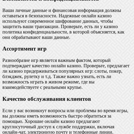
Ваши личные данные и финансовая информация должны
оставаться в безопасности. Надежные онлайн казино
используют современное шифрование данных, чтобы
защитить ваши транзакции. Проверьте, есть ли у казино
политика конфиденциальности, в которой объясняется, как
они обрабатывают ваши данные.
Ассортимент игр
Разнообразие игр является важным фактом, который
подтверждает качество онлайн казино. Проверьте, предлагает
ли казино придерживаться популярных игр: слоты, покер,
блэкджек, рулетку и т.д. Также важно узнать, есть ли
возможность играть в живом режиме, где вы
взаимодействуете с реальными крупье.
Качество обслуживания клиентов
Если у вас возникнут вопросы или проблемы во время игры,
вы должны иметь возможность быстро обратиться за
помощью. Хорошие онлайн казино предлагают
круглосуточный доступ к службе поддержки, включая
онлайн-чат, электронную почту и телефонные линии.