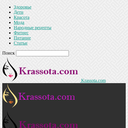
Здоровье
Дети
Красота
Мода
Народные рецепты
Фитнес
Питание
Статьи
Поиск
Krassota.com