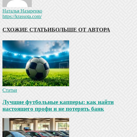
Наталья Назаренко
https://krassota.com/
СХОЖИЕ СТАТЬИ
БОЛЬШЕ ОТ АВТОРА
Статьи
Лучшие футбольные капперы: как найти
настоящего профи и не потерять банк