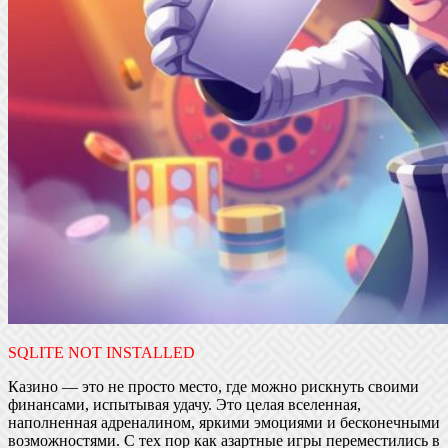
SQLITE NOT INSTALLED
Казино — это не просто место, где можно рискнуть своими
финансами, испытывая удачу. Это целая вселенная,
наполненная адреналином, яркими эмоциями и бесконечными
возможностями. С тех пор как азартные игры переместились в