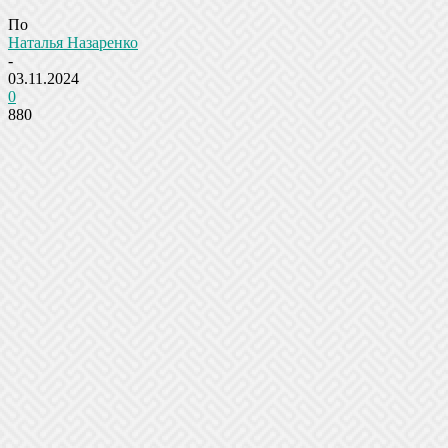
По
Наталья Назаренко
-
03.11.2024
0
880