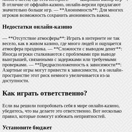
В отличие от оффлайн-казино, онлайн-версии предлагают
значительно больше игр. — **Анонимность**: Для многих
игроков возможность сохранить анонимность важна.
Недостатки онлайн-казино
— **Отсутствие атмосферы**: Играть в интернете не так
весело, как в живом казино, где много людей и ощущается
атмосфера праздника. — **Сложности с выводом денег**:
Иногда игроки сталкиваются с проблемами при выводе
выигрышей, связанными с задержками или требуемыми
проверками. — **Предрасположенность к зависимости**:
Азартные игры могут привести к зависимости, и в онлайн-
пространстве этот риск немного увеличивается из-за
доступности.
Как играть ответственно?
Если вы решили попробовать себя в мире онлайн-казино,
убедитесь, что вы делаете это ответственно. Вот несколько
правил, которые помогут избежать неприятностей.
Установите бюджет