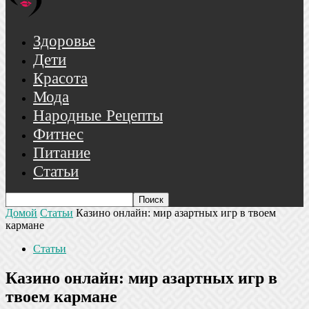
Здоровье
Дети
Красота
Мода
Народные Рецепты
Фитнес
Питание
Статьи
Домой
Статьи
Казино онлайн: мир азартных игр в твоем
кармане
Статьи
Казино онлайн: мир азартных игр в
твоем кармане