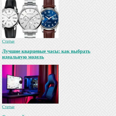
Статьи
Лучшие кварцевые часы: как выбрать
идеальную модель
Статьи