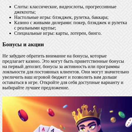
Слоты: классические, видеослоты, прогрессивные
джекпоты;
Настольные игры: блэкджек, рулетка, баккара;
Казино с живыми дилерами: покер, блэкджек и рулетка
с реальными крупье;
Специальные игры: карты, лотереи, бинго.
Бонусы и акции
Не забудьте обратить внимание на бонусы, которые
предлагает казино. Это могут быть приветственные бонусы
на первый депозит, бонусы за активность или программы
лояльности для постоянных клиентов. Они могут значительно
увеличить ваш игровой бюджет и позволить вам дольше
оставаться в игре. Откройте для себя доступные варианту и
выбирайте лучшее предложение.