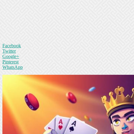
Facebook
Twitter
Google+
Pinterest
WhatsApp