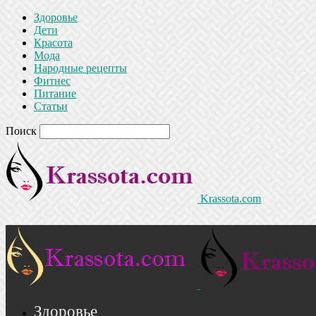
Здоровье
Дети
Красота
Мода
Народные рецепты
Фитнес
Питание
Статьи
Поиск
Krassota.com
Здоровье