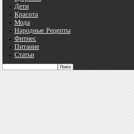
Дети
Красота
Мода
Народные Рецепты
Фитнес
Питание
Статьи