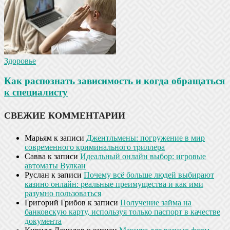
Здоровье
Как распознать зависимость и когда обращаться
к специалисту
СВЕЖИЕ КОММЕНТАРИИ
Марьям
к записи
Джентльмены: погружение в мир
современного криминального триллера
Савва
к записи
Идеальный онлайн выбор: игровые
автоматы Вулкан
Руслан
к записи
Почему всё больше людей выбирают
казино онлайн: реальные преимущества и как ими
разумно пользоваться
Григорий Грибов
к записи
Получение займа на
банковскую карту, используя только паспорт в качестве
документа