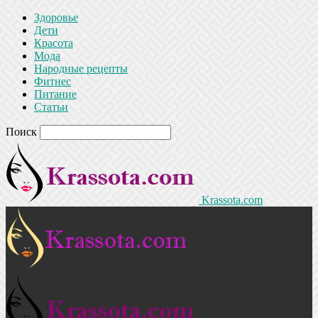
Здоровье
Дети
Красота
Мода
Народные рецепты
Фитнес
Питание
Статьи
Поиск
Krassota.com