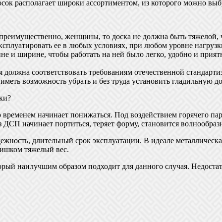
осок располагает широки ассортиментом, из которого можно выб
преимущественно, женщины, то доска не должна быть тяжелой, че
ксплуатировать ее в любых условиях, при любом уровне нагрузк
не и ширине, чтобы работать на ней было легко, удобно и прия
я должна соответствовать требованиям отечественной стандарти
меть возможность убрать и без труда установить гладильную дос
ки?
 временем начинает понижаться. Под воздействием горячего пар
из ДСП начинает портиться, теряет форму, становится волнообраз
ежность, длительный срок эксплуатации. В идеале металлическа
лишком тяжелый вес.
орый наилучшим образом подходит для данного случая. Недостат