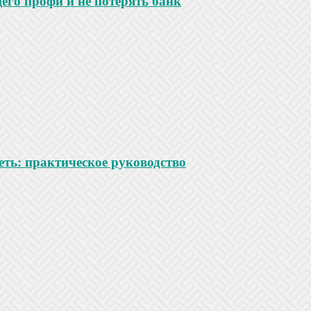
го профи и не потерять банк
ть: практическое руководство