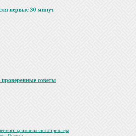
еля первые 30 минут
 проверенные советы
менного криминального триллера
аты Вулкан