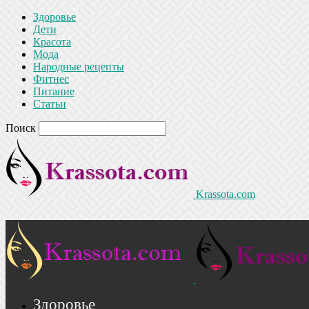
Здоровье
Дети
Красота
Мода
Народные рецепты
Фитнес
Питание
Статьи
Поиск
Krassota.com
Здоровье