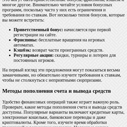
многое другое. Внимательно читайте условия бонусных
программ, поскольку часто у них есть ограничения и
требования по ставкам. Вот несколько типов бонусов, которые
вы можете встретить:
Приветственный бонус:
начисляется при первой
регистрации на сайте.
Фриспины:
бесплатные вращения на игровых
автоматах.
Кэшбэк:
возврат части проигранных средств.
Регулярные акции:
скидки, турниры и лотереи для
постоянных игроков.
На первый взгляд эти предложения могут показаться весьма
заманчивыми, но обязательно изучите требования к ставкам,
чтобы не столкнуться с неприятными сюрпризами.
Методы пополнения счета и вывода средств
Удобство финансовых операций также играет важную роль.
Проверьте, какие методы пополнения счета и вывода средств
доступны. Популярные варианты включают кредитные карты,
электронные кошельки, банковские переводы и даже
криптовалюты. Кроме того, изучите время обработки