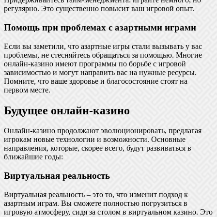
регулярно. Это существенно повысит ваш игровой опыт.
Помощь при проблемах с азартными играми
Если вы заметили, что азартные игры стали вызывать у вас
проблемы, не стесняйтесь обращаться за помощью. Многие
онлайн-казино имеют программы по борьбе с игровой
зависимостью и могут направить вас на нужные ресурсы.
Помните, что ваше здоровье и благосостояние стоят на
первом месте.
Будущее онлайн-казино
Онлайн-казино продолжают эволюционировать, предлагая
игрокам новые технологии и возможности. Основные
направления, которые, скорее всего, будут развиваться в
ближайшие годы:
Виртуальная реальность
Виртуальная реальность – это то, что изменит подход к
азартным играм. Вы сможете полностью погрузиться в
игровую атмосферу, сидя за столом в виртуальном казино. Это