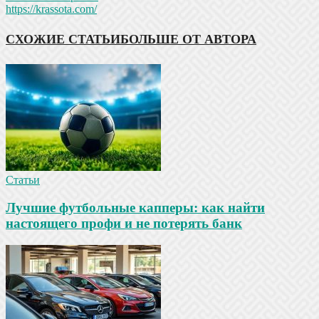
https://krassota.com/
СХОЖИЕ СТАТЬИ
БОЛЬШЕ ОТ АВТОРА
Статьи
Лучшие футбольные капперы: как найти
настоящего профи и не потерять банк