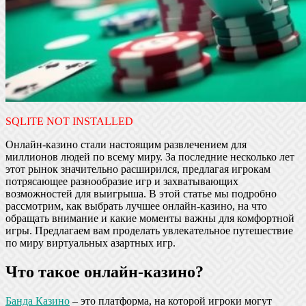
SQLITE NOT INSTALLED
Онлайн-казино стали настоящим развлечением для
миллионов людей по всему миру. За последние несколько лет
этот рынок значительно расширился, предлагая игрокам
потрясающее разнообразие игр и захватывающих
возможностей для выигрыша. В этой статье мы подробно
рассмотрим, как выбрать лучшее онлайн-казино, на что
обращать внимание и какие моменты важны для комфортной
игры. Предлагаем вам проделать увлекательное путешествие
по миру виртуальных азартных игр.
Что такое онлайн-казино?
Банда Казино
– это платформа, на которой игроки могут