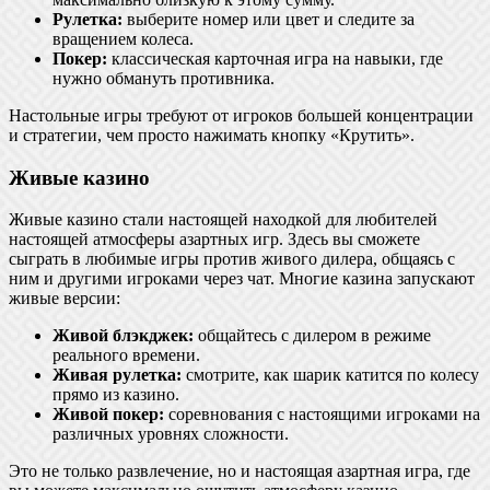
Рулетка:
выберите номер или цвет и следите за
вращением колеса.
Покер:
классическая карточная игра на навыки, где
нужно обмануть противника.
Настольные игры требуют от игроков большей концентрации
и стратегии, чем просто нажимать кнопку «Крутить».
Живые казино
Живые казино стали настоящей находкой для любителей
настоящей атмосферы азартных игр. Здесь вы сможете
сыграть в любимые игры против живого дилера, общаясь с
ним и другими игроками через чат. Многие казина запускают
живые версии:
Живой блэкджек:
общайтесь с дилером в режиме
реального времени.
Живая рулетка:
смотрите, как шарик катится по колесу
прямо из казино.
Живой покер:
соревнования с настоящими игроками на
различных уровнях сложности.
Это не только развлечение, но и настоящая азартная игра, где