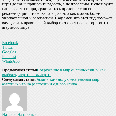
игры должны приносить радость, а не проблемы. Используйте
наши советы и придерживайтесь представленных
рекомендаций, чтобы ваша игра была как можно более
увлекательной и безопасной. Надеемся, что этот гид поможет
вам сделать правильный выбор и откроет новые горизонты
азартного мира!
Facebook
Twitter
Google+
Pinterest
WhatsApp
Предыдущая статья
Погружение в мир онлайн-казино: как
выбрать, играть и выиграть
Следующая статья
Онлайн-казино: увлекательный мир
азартных игр на расстоянии одного клика
Наталья Назаренко