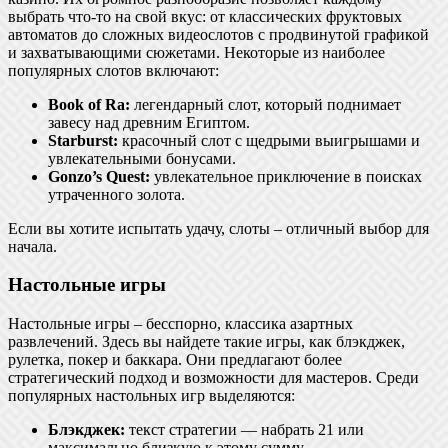
выбрать что-то на свой вкус: от классических фруктовых
автоматов до сложных видеослотов с продвинутой графикой
и захватывающими сюжетами. Некоторые из наиболее
популярных слотов включают:
Book of Ra:
легендарный слот, который поднимает
завесу над древним Египтом.
Starburst:
красочный слот с щедрыми выигрышами и
увлекательными бонусами.
Gonzo’s Quest:
увлекательное приключение в поисках
утраченного золота.
Если вы хотите испытать удачу, слоты – отличный выбор для
начала.
Настольные игры
Настольные игры – бесспорно, классика азартных
развлечений. Здесь вы найдете такие игры, как блэкджек,
рулетка, покер и баккара. Они предлагают более
стратегический подход и возможности для мастеров. Среди
популярных настольных игр выделяются:
Блэкджек:
текст стратегии — набрать 21 или
максимально близкую к этому сумму.