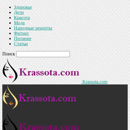
Здоровье
Дети
Красота
Мода
Народные рецепты
Фитнес
Питание
Статьи
Поиск
Krassota.com