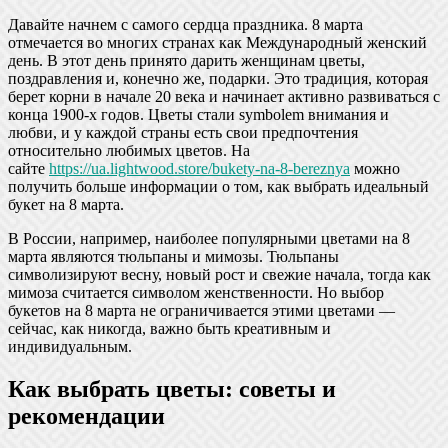
Давайте начнем с самого сердца праздника. 8 марта
отмечается во многих странах как Международный женский
день. В этот день принято дарить женщинам цветы,
поздравления и, конечно же, подарки. Это традиция, которая
берет корни в начале 20 века и начинает активно развиваться с
конца 1900-х годов. Цветы стали symbolem внимания и
любви, и у каждой страны есть свои предпочтения
относительно любимых цветов. На
сайте
https://ua.lightwood.store/bukety-na-8-bereznya
можно
получить больше информации о том, как выбрать идеальный
букет на 8 марта.
В России, например, наиболее популярными цветами на 8
марта являются тюльпаны и мимозы. Тюльпаны
символизируют весну, новый рост и свежие начала, тогда как
мимоза считается символом женственности. Но выбор
букетов на 8 марта не ограничивается этими цветами —
сейчас, как никогда, важно быть креативным и
индивидуальным.
Как выбрать цветы: советы и
рекомендации