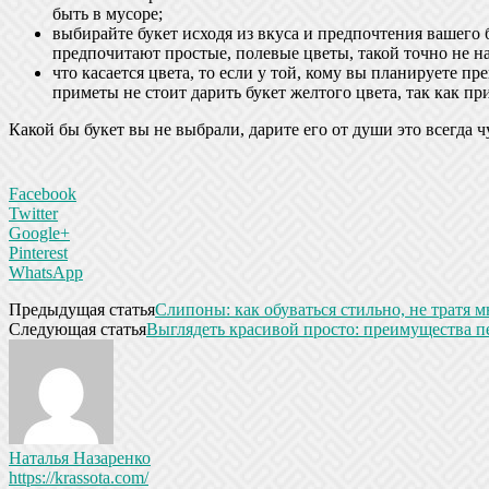
быть в мусоре;
выбирайте букет исходя из вкуса и предпочтения вашего 
предпочитают простые, полевые цветы, такой точно не н
что касается цвета, то если у той, кому вы планируете п
приметы не стоит дарить букет желтого цвета, так как п
Какой бы букет вы не выбрали, дарите его от души это всегда ч
Facebook
Twitter
Google+
Pinterest
WhatsApp
Предыдущая статья
Слипоны: как обуваться стильно, не тратя м
Следующая статья
Выглядеть красивой просто: преимущества 
Наталья Назаренко
https://krassota.com/