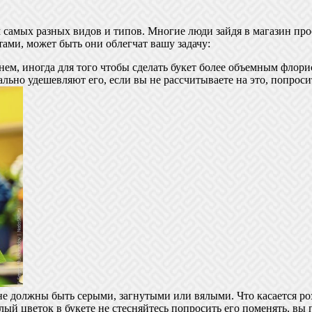
амых разных видов и типов. Многие люди зайдя в магазин прост
ами, может быть они облегчат вашу задачу:
нем, иногда для того чтобы сделать букет более объемным флор
ально удешевляют его, если вы не рассчитываете на это, попросит
не должны быть серыми, загнутыми или вялыми. Что касается роз
й цветок в букете не стесняйтесь попросить его поменять, вы п