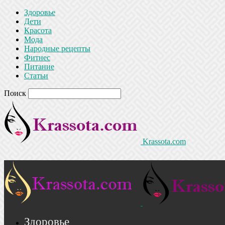
Здоровье
Дети
Красота
Мода
Народные рецепты
Фитнес
Питание
Статьи
Поиск
Krassota.com
Здоровье