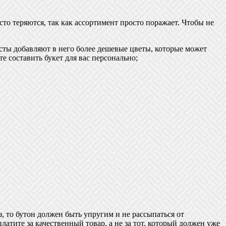
о теряются, так как ассортимент просто поражает. Чтобы не
исты добавляют в него более дешевые цветы, которые может
е составить букет для вас персонально;
, то бутон должен быть упругим и не рассыпаться от
латите за качественный товар, а не за тот, который должен уже