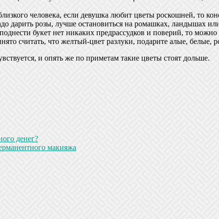
близкого человека, если девушка любит цветы роскошней, то кон
адо дарить розы, лучше остановиться на ромашках, ландышах ил
реподнести букет нет никаких предрассудков и поверий, то можно
ринято считать, что желтый-цвет разлуки, подарите алые, белые
увствуется, и опять же по приметам такие цветы стоят дольше.
ного денег?
перманентного макияжа