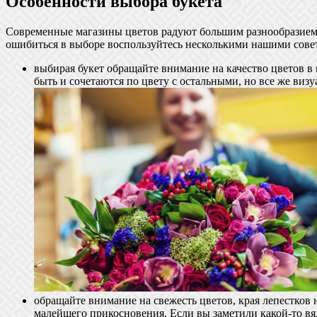
Особенности выбора букета
Современные магазины цветов радуют большим разнообразием с
ошибиться в выборе воспользуйтесь несколькими нашими совет
выбирая букет обращайте внимание на качество цветов в 
быть и сочетаются по цвету с остальными, но все же визу
обращайте внимание на свежесть цветов, края лепестков 
малейшего прикосновения. Если вы заметили какой-то вялы