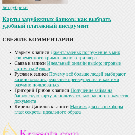
Без рубрики
Карты зарубежных банков: как выбрать
удобный платежный инструмент
СВЕЖИЕ КОММЕНТАРИИ
Марьям
к записи
Джентльмены: погружение в мир
современного криминального триллера
Савва
к записи
Идеальный онлайн выбор: игровые
автоматы Вулкан
Руслан
к записи
Почему всё больше людей выбирают
казино онлайн: реальные преимущества и как ими
разумно пользоваться
Григорий Грибов
к записи
Получение займа на
банковскую карту, используя только паспорт в качестве
документа
Кирилл Данилов
к записи
Макияж для разных форм
глаз: секреты идеального образа