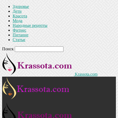
Здоровье
Дети
Красота
Мода
Народные рецепты
Фитнес
Питание
Статьи
Поиск
Krassota.com