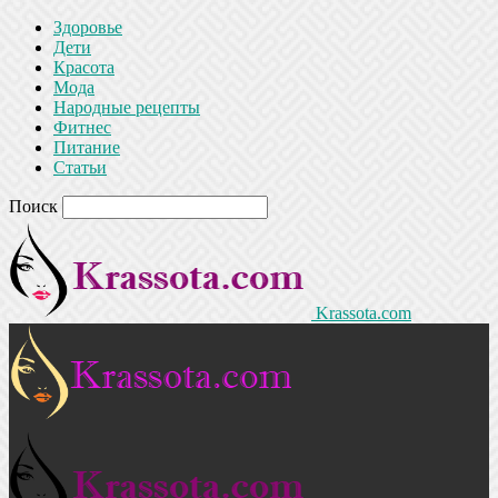
Здоровье
Дети
Красота
Мода
Народные рецепты
Фитнес
Питание
Статьи
Поиск
Krassota.com