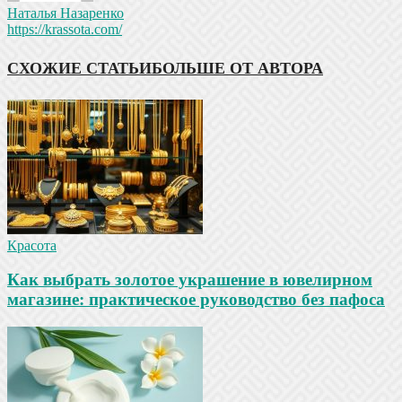
Наталья Назаренко
https://krassota.com/
СХОЖИЕ СТАТЬИ
БОЛЬШЕ ОТ АВТОРА
Красота
Как выбрать золотое украшение в ювелирном
магазине: практическое руководство без пафоса