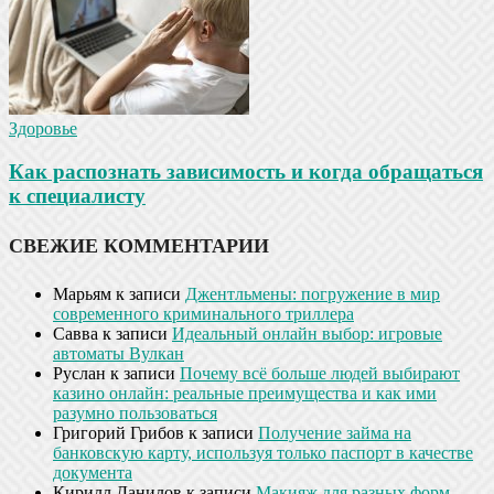
Здоровье
Как распознать зависимость и когда обращаться
к специалисту
СВЕЖИЕ КОММЕНТАРИИ
Марьям
к записи
Джентльмены: погружение в мир
современного криминального триллера
Савва
к записи
Идеальный онлайн выбор: игровые
автоматы Вулкан
Руслан
к записи
Почему всё больше людей выбирают
казино онлайн: реальные преимущества и как ими
разумно пользоваться
Григорий Грибов
к записи
Получение займа на
банковскую карту, используя только паспорт в качестве
документа
Кирилл Данилов
к записи
Макияж для разных форм