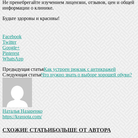
Не пренебрегайте изучением лицензии, отзывов, цен и общей
информации о клинике.
Будьте здоровы и красивы!
Facebook
Twitter
Google+
Pinterest
WhatsApp
Предыдущая статья
Как устроен рюкзак с антикражей
Следующая статья
Что нужно знать о выборе хорошей обуви?
Наталья Назаренко
https://krassota.com/
СХОЖИЕ СТАТЬИ
БОЛЬШЕ ОТ АВТОРА