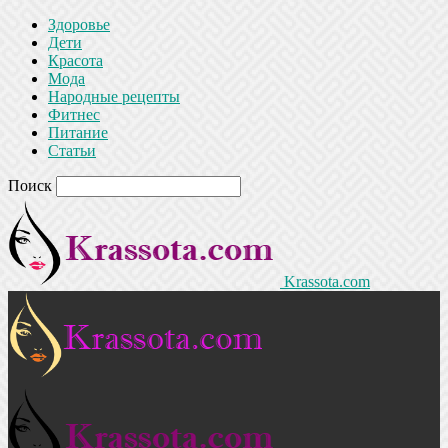
Здоровье
Дети
Красота
Мода
Народные рецепты
Фитнес
Питание
Статьи
Поиск
Krassota.com